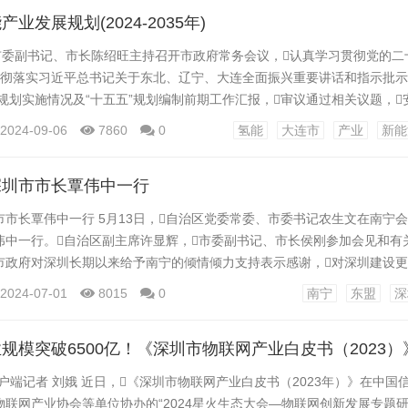
...
业发展规划(2024-2035年)
连市委副书记、市长陈绍旺主持召开市政府常务会议，认真学习贯彻党的
贯彻落实习近平总书记关于东北、辽宁、大连全面振兴重要讲话和指示批示精
”规划实施情况及“十五五”规划编制前期工作汇报，审议通过相关议题，
作。市政府领导班子成员出席会议。 会议审议通过《大连市新能源产
2024-09-06
7860
0
氢能
大连市
产业
新能
大连市氢能产业发展规划（2024—2035年）》。会议强调了推动
、要加快推动新能源产...
深圳市市长覃伟中一行
市长覃伟中一行 5月13日，自治区党委常委、市委书记农生文在南宁
中一行。自治区副主席许显辉，市委副书记、市长侯刚参加会见和有关
市政府对深圳长期以来给予南宁的倾情倾力支持表示感谢，对深圳建设
和现代化国际大都市取得的显著成效表示祝贺。他说，近年来，
2024-07-01
8015
0
南宁
东盟
深
要指示精神和党中央决策部署，奋力建设中国特色社会主义先行示范区，
“春天的故事”越写越...
规模突破6500亿！《深圳市物联网产业白皮书（2023）
户端记者 刘娥 近日，《深圳市物联网产业白皮书（2023年）》在中国
联网产业协会等单位协办的“2024星火生态大会—物联网创新发展专题研