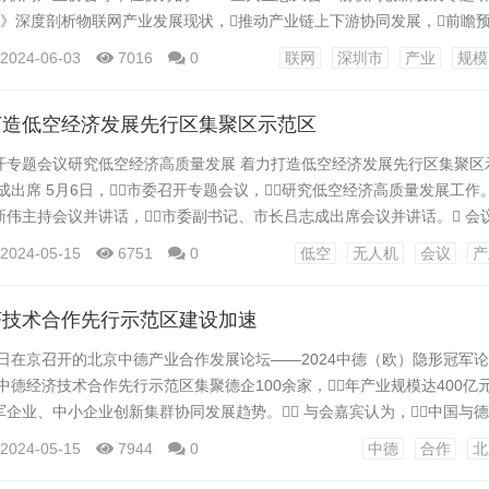
书》深度剖析物联网产业发展现状，推动产业链上下游协同发展，前瞻
质生产力发展。 《白皮书》是由中国技术经济学会、深圳市科学技术协会
2024-06-03
7016
0
联网
深圳市
产业
规模
会联合国家技术标准创新基地（深圳）、中国信通院工业互联网与物联网
圳市标准技术研究院、西安电子科技...
打造低空经济发展先行区集聚区示范区
开专题会议研究低空经济高质量发展 着力打造低空经济发展先行区集聚区
成出席 5月6日，市委召开专题会议，研究低空经济高质量发展工作
伟主持会议并讲话，市委副书记、市长吕志成出席会议并讲话。 会议
法库县低空经济发展总体情况及下一步工作安排，研究了建设全市低
2024-05-15
6751
0
低空
无人机
会议
产
济创新研究中心及组建低空经济产业发展基金等工作。 会议指出，发
书记关于东北、辽宁全面振兴重要...
济技术合作先行示范区建设加速
4日在京召开的北京中德产业合作发展论坛——2024中德（欧）隐形冠军
京中德经济技术合作先行示范区集聚德企100余家，年产业规模达400亿
企业、中小企业创新集群协同发展趋势。 与会嘉宾认为，中国与
补、互利共赢。会上，北京、太仓、青岛、武汉、合肥等七地中
2024-05-15
7944
0
中德
合作
北
创中德（欧）产业合作新生态倡议》，贯通国内不同地域、不同产业对