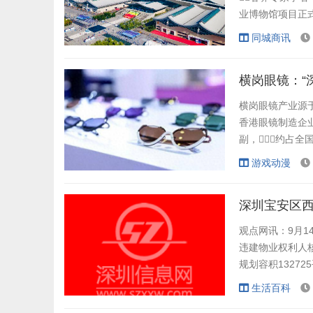
业博物馆项目正式
在全面梳理和展
同城商讯
育、工业文化传承
面积达3万平方米，
横岗眼镜：“
横岗眼镜产业源于
香港眼镜制造企业内
副，约占全国
地区，占欧洲
游戏动漫
注册“横岗眼镜”区
深圳宝安区西
观点网讯：9月1
违建物业权利人核
规划容积1327
准纳入“工业上楼
生活百科
4栋建筑，