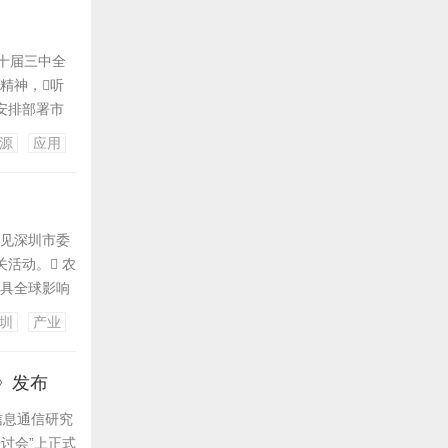
二十届三中全
神，听
安排部署市
业高质量发展
源
应用
氢能产业发展
会见深圳市委
活动。 农
更具全球影响
深圳认真贯
圳
产业
各项事
》发布
信息通信研究
讨会”上正式