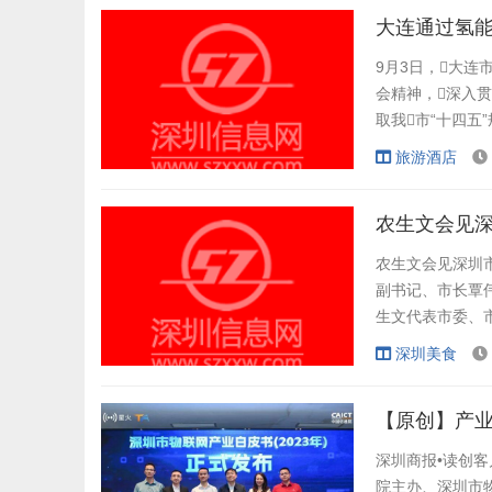
方s+s及联合体以创
大连通过氢能产
9月3日，大
会精神，深入
取我市“十四五
政府近期重点工
旅游酒店
三年行动计划》《
的7个重点。 1
农生文会见
农生文会见深圳市
副书记、市长覃伟
生文代表市委、
力的经济中心城市
深圳美食
彻习近平总书记重
业呈现出崭新气象，
【原创】产业
深圳商报•读创客
院主办、深圳市物