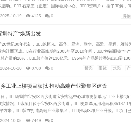
启动。 石家庄（正定）国际会展中心。（资料片） 据了解，
示河北省电子信息产业的发展历程，致力于打造一个集收藏保护、展览
2025-10-19
4125
0
博物
与产业促进于一体的综合性平台。 根据规划，该博物馆选址于正定
将分期进行建设。...
深圳特产”焕新出发
20世纪80年代初，以恒光、高华、亚洲、联华、高雅、星辉、雅骏
迁而形成。在行业高峰期的2005年至2010年间，“横岗眼镜”年产
总产量的20%，总产值达130亿元。95%的产品通过香港出口到13
中高档市场份额的60%，占全球眼镜中高档市场份额的50%。2015
2024-10-10
8708
0
横岗
眼镜
龙岗
产
域商标。经过40余年沉淀，“横岗眼镜”已有制造企业600多家、商贸企业
乡工业上楼项目获批 推动高端产业聚集区建设
4日，深圳市宝安区西乡街道宝安客运中心城市更新单元“工业上楼”项
实情况。该项目位于宝安区西乡街道，更新单元用地面积35187.1平
25平方米，旨在打造高端产业聚集区，推动区域产业升级。 项目
”目录，规划草案经宝安区“工业上楼”项目建设工作专班审议通过。
2024-10-05
7449
0
分别为25层宿舍、5+25层厂房、21层产业研发用房及39层产业研发用房+