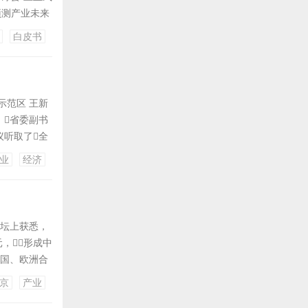
预测产业未来
指导，深圳
白皮书
研究所、深圳
示范区 王新
。省委副书
听取了全
空飞行管理服
业
经济
展低空经济是
论坛上获悉，
元，形成中
德国、欧洲合
德产业园负责
京
产业
德、对欧合