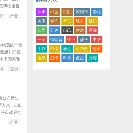
该博物馆旨
深圳
中国
可以
深圳市
学校
展示、科普教
馆
产业
，总规划
美国
查询
考试
城市
我们
公司
到达
自己
住房
医院
一个
特朗普
企业
孩子
中学
为代表的一批
工作
申请
学生
公积金
违章
量超1.25亿
信息
疫情
科目
点击
办理
0多个国家和
年，成功
业
深圳
23...
目公布历史
方米，
已获市政府批
计划建设包括
产业
宿舍。设计