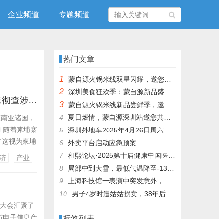
企业频道
专题频道
热门文章
1
蒙自源火锅米线双星闪耀，邀您共享辣爽夏日盛宴！
2
深圳美食狂欢季：蒙自源新品盛宴邀您品尝
柬埔寨洪森罕见放出狠话，针对国内电诈产业下达终极清剿指令，要求彻查涉案官员
3
蒙自源火锅米线新品尝鲜季，邀您共享味蕾盛宴！
4
夏日燃情，蒙自源深圳站邀您共赴美食盛宴！
南亚诸国，
 随着柬埔寨
5
深圳外地车2025年4月26日周六限行吗
将这视为柬埔
6
外卖平台启动应急预案
的政治动机和
7
和熙论坛·2025第十届健康中国医药连锁发展论坛在泰州举办
济
产业
：穷、乱、
8
局部中到大雪，最低气温降至-13℃，济南今冬的第一场雪，或跟去年同一时间！
9
上海科技馆一表演中突发意外，机器人从高处坠落摔毁
10
男子4岁时遭姑姑拐卖，38年后终回家认亲！聋哑父母苦寻多年，母亲已抱憾离世丨红星寻人
大会汇聚了
省电子信息产
标签列表