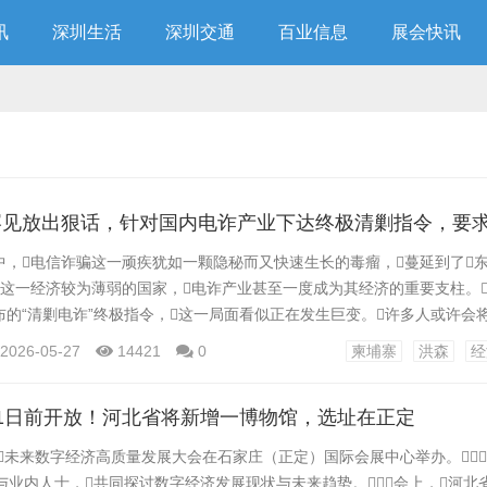
讯
深圳生活
深圳交通
百业信息
展会快讯
，电信诈骗这一顽疾犹如一颗隐秘而又快速生长的毒瘤，蔓延到了东
这一经济较为薄弱的国家，电诈产业甚至一度成为其经济的重要支柱。
的“清剿电诈”终极指令，这一局面看似正在发生巨变。许多人或许会
工作”的被动表现，但通过深入剖析可以发现，这背后隐藏着更深层次
2026-05-27
14421
0
柬埔寨
洪森
经
那么，究竟为何电诈能在柬埔寨如此猖獗？其根源可从四个关键因素入手
穷”。...
1日前开放！河北省将新增一博物馆，选址在正定
，未来数字经济高质量发展大会在石家庄（正定）国际会展中心举办。
与业内人士，共同探讨数字经济发展现状与未来趋势。会上，河北