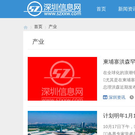
首页
新闻资
首页
产业
产业
›
›
在全球化的浪潮中
尤其是在柬埔寨
总理洪森近期发布
寨“配合中国反诈
深圳资讯
经济考量。 
腐、利。 首先是“
计划明年1月
10月17日下午
各界专家学者