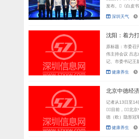
发布。《白皮
趋势，助推新
深圳天气
市物联网产业协
鹏城技师学院、深
沈阳：着力
原标题：市委召
伟主持会议 吕志
记、市委书记王新
市及沈北新区、
健康养生
务平台、低空经
深入贯彻习近平总
北京中德经
记者从13日至1
目前，北
德（欧）隐形冠军
作的本质是优势互
健康养生
人共同签署《共