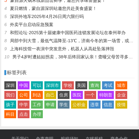
3
蒙自源火锅米线新品尝鲜季，邀您共享味蕾盛宴！
4
夏日燃情，蒙自源深圳站邀您共赴美食盛宴！
5
深圳外地车2025年4月26日周六限行吗
6
外卖平台启动应急预案
7
和熙论坛·2025第十届健康中国医药连锁发展论坛在泰州举办
8
局部中到大雪，最低气温降至-13℃，济南今冬的第一场雪，或跟去年同一时间！
9
上海科技馆一表演中突发意外，机器人从高处坠落摔毁
10
男子4岁时遭姑姑拐卖，38年后终回家认亲！聋哑父母苦寻多年，母亲已抱憾离世丨红星寻人
标签列表
深圳
中国
可以
深圳市
学校
美国
查询
考试
城市
我们
公司
到达
自己
住房
医院
一个
特朗普
企业
孩子
中学
工作
申请
学生
公积金
违章
信息
疫情
科目
点击
办理
关于我们
免责声明
投稿须知
在线投稿
商务合作