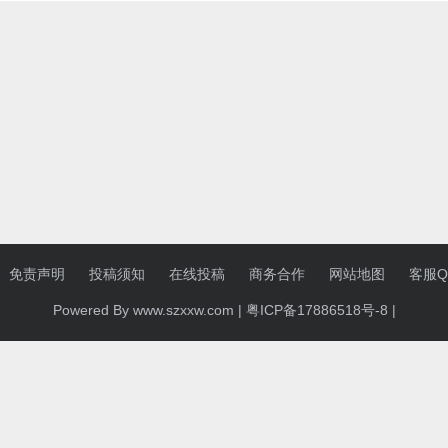
免责声明
投稿须知
在线投稿
商务合作
网站地图
客服QQ
Powered By www.szxxw.com |
粤ICP备17886518号-8
|