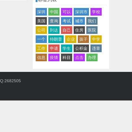
深圳
中国
可以
深圳市
学校
美国
查询
考试
城市
我们
公司
到达
自己
住房
医院
一个
特朗普
企业
孩子
中学
工作
申请
学生
公积金
违章
信息
疫情
科目
点击
办理
:2682505