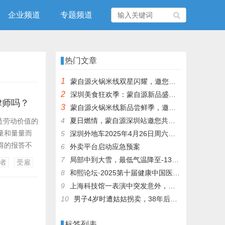
企业频道
专题频道
热门文章
1
蒙自源火锅米线双星闪耀，邀您共享辣爽夏日盛宴！
2
深圳美食狂欢季：蒙自源新品盛宴邀您品尝
律师吗？
3
蒙自源火锅米线新品尝鲜季，邀您共享味蕾盛宴！
4
夏日燃情，蒙自源深圳站邀您共赴美食盛宴！
造劳动价值的
数量和量量而
5
深圳外地车2025年4月26日周六限行吗
获得的报答不
6
外卖平台启动应急预案
二次分配-给
7
局部中到大雪，最低气温降至-13℃，济南今冬的第一场雪，或跟去年同一时间！
者
受雇
仅仅是按照雇
8
和熙论坛·2025第十届健康中国医药连锁发展论坛在泰州举办
9
上海科技馆一表演中突发意外，机器人从高处坠落摔毁
10
男子4岁时遭姑姑拐卖，38年后终回家认亲！聋哑父母苦寻多年，母亲已抱憾离世丨红星寻人
标签列表