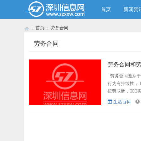
首页
新闻资
首页
劳务合同
劳务合同
›
›
劳务合同和
劳务合同差别于劳
行为有持续性，
按劳取酬，
是等价的，
生活百科
劳动者工伤损害补
佣方的需求完成..