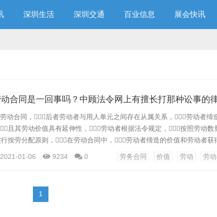
讯
深圳生活
深圳交通
百业信息
展会快讯
劳动合同是一回事吗？中顾法令网上有擅长打那种讼事的
动合同，后者劳动者与用人单元之间存在从属关系，劳动者缔
且其劳动价值具有延伸性，劳动者根据法令规定，按照劳动
实行按劳分配原则，在劳动合同中，劳动者缔造的价值和劳动者
有一部门剩余价值被用人单元合法占有，是可将此中的一部门用来停止
2021-01-06
9234
0
劳务合同
价值
劳动
劳动
偿;而劳务合同则否则，受雇方与雇佣者之间没有从属关系，其
.
1