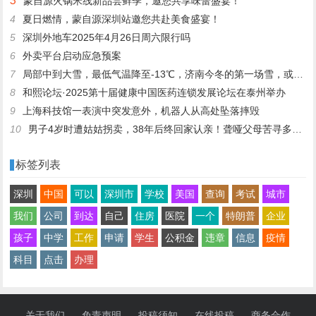
3
蒙自源火锅米线新品尝鲜季，邀您共享味蕾盛宴！
4
夏日燃情，蒙自源深圳站邀您共赴美食盛宴！
5
深圳外地车2025年4月26日周六限行吗
6
外卖平台启动应急预案
7
局部中到大雪，最低气温降至-13℃，济南今冬的第一场雪，或跟去年同一时间！
8
和熙论坛·2025第十届健康中国医药连锁发展论坛在泰州举办
9
上海科技馆一表演中突发意外，机器人从高处坠落摔毁
10
男子4岁时遭姑姑拐卖，38年后终回家认亲！聋哑父母苦寻多年，母亲已抱憾离世丨红星寻人
标签列表
深圳
中国
可以
深圳市
学校
美国
查询
考试
城市
我们
公司
到达
自己
住房
医院
一个
特朗普
企业
孩子
中学
工作
申请
学生
公积金
违章
信息
疫情
科目
点击
办理
关于我们
免责声明
投稿须知
在线投稿
商务合作