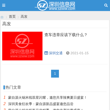
首页
高发
高发
查车违章应该下载什么？
›
›
深圳交通
2021-01-15
1
热门文章
1
蒙自源火锅米线双星闪耀，邀您共享辣爽夏日盛宴！
2
深圳美食狂欢季：蒙自源新品盛宴邀您品尝