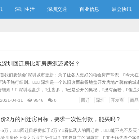
讯
深圳生活
深圳交通
百业信息
展会快讯
什么深圳回迁房比新房房源还紧张？
起首我们要领会“深圳城市更新；为了让各人更好的领会房产常识，今天
新法子施行细则。 深圳是一个以旧改而获得地盘开发房地产著称的城
细则！ 深圳地盘少，生齿多，已是公开的奥秘，没有面粉，但是
城市更新法子施行细则。政府不供给地盘，怎么卖面包给列队的人呢
2021-04-11
9546
0
回迁
深圳
开发商
商品
，建新的，那就是深圳不断在勤奋做的工作——城市更新。 深圳
积1996平方公里，是北京的1/...
场价2万的回迁房目标，要求一次性付款，能买吗？
-5万，回迁目标房低于2万？看似诱人的回迁房，能不克不及买
风险是房价上涨之后业主反悔吗？答复题主的问题前，无妨先看个案