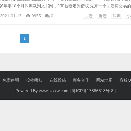
房6年零10个月深圳裁判文书网，被断定为债权 先来一个回迁房交易
10个月深圳裁判文书网。 大冲村民郑先生因为旧改，能够获得933.3
2021-01-15
9955
0
回迁
拆迁
深圳
小
 2012年1月2日，许密斯签定了《南山区××××旧村村民物业拆迁
..
1
免责声明
投稿须知
在线投稿
商务合作
网站地图
客服QQ
Powered By www.szxxw.com |
粤ICP备17886518号-8
|