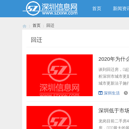
首页
新闻资
首页
回迁
回迁
›
›
2020年为
谈到回迁房，
析深圳市城市更
城市更新法子施行
的人却良多深圳市
深圳生活
改、棚改、拆破的
最快的城市，总面
深圳低于市
龙岗目前二手房4
房，最大的