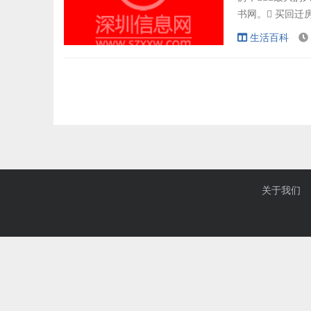
书网。 买回迁
跨度6年零
生活百科
深圳裁判文书网。
让渡协议》，.
关于我们