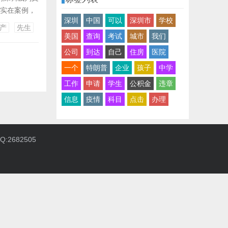
的实在案例，
深圳
中国
可以
深圳市
学校
15㎡的回迁房
产
先生
安设抵偿收益
美国
查询
考试
城市
我们
公司
到达
自己
住房
医院
一个
特朗普
企业
孩子
中学
工作
申请
学生
公积金
违章
信息
疫情
科目
点击
办理
:2682505