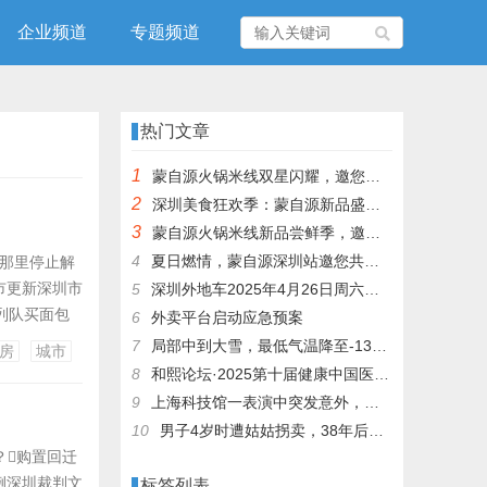
企业频道
专题频道
热门文章
1
蒙自源火锅米线双星闪耀，邀您共享辣爽夏日盛宴！
2
深圳美食狂欢季：蒙自源新品盛宴邀您品尝
3
蒙自源火锅米线新品尝鲜季，邀您共享味蕾盛宴！
4
夏日燃情，蒙自源深圳站邀您共赴美食盛宴！
在那里停止解
市更新深圳市
5
深圳外地车2025年4月26日周六限行吗
列队买面包
6
外卖平台启动应急预案
。旧
7
局部中到大雪，最低气温降至-13℃，济南今冬的第一场雪，或跟去年同一时间！
房
城市
是我国开展
8
和熙论坛·2025第十届健康中国医药连锁发展论坛在泰州举办
9
上海科技馆一表演中突发意外，机器人从高处坠落摔毁
10
男子4岁时遭姑姑拐卖，38年后终回家认亲！聋哑父母苦寻多年，母亲已抱憾离世丨红星寻人
？购置回迁
例深圳裁判文
标签列表