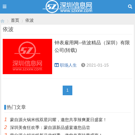
首页
依波
依波
钟表雇用网--依波精品（深圳）有限
›
›
公司(转载)
职场人生
2021-01-15
1
热门文章
1
蒙自源火锅米线双星闪耀，邀您共享辣爽夏日盛宴！
2
深圳美食狂欢季：蒙自源新品盛宴邀您品尝