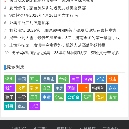
3
蒙自源火锅米线新品尝鲜季，邀您共享味蕾盛宴！
4
夏日燃情，蒙自源深圳站邀您共赴美食盛宴！
5
深圳外地车2025年4月26日周六限行吗
6
外卖平台启动应急预案
7
和熙论坛·2025第十届健康中国医药连锁发展论坛在泰州举办
8
局部中到大雪，最低气温降至-13℃，济南今冬的第一场雪，或跟去年同一时间！
9
上海科技馆一表演中突发意外，机器人从高处坠落摔毁
10
男子4岁时遭姑姑拐卖，38年后终回家认亲！聋哑父母苦寻多年，母亲已抱憾离世丨红星寻人
标签列表
深圳
中国
可以
深圳市
学校
美国
查询
考试
城市
我们
公司
到达
自己
住房
医院
一个
特朗普
企业
孩子
中学
工作
申请
学生
公积金
违章
信息
疫情
科目
点击
办理
关于我们
免责声明
投稿须知
在线投稿
商务合作