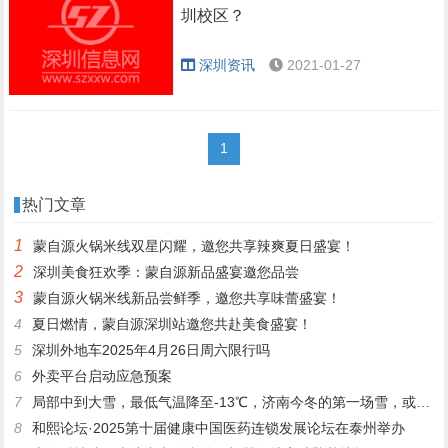
圳校区？
深圳资讯
2021-01-27
1
热门文章
1
蒙自源火锅米线双星闪耀，邀您共享辣爽夏日盛宴！
2
深圳美食狂欢季：蒙自源新品盛宴邀您品尝
3
蒙自源火锅米线新品尝鲜季，邀您共享味蕾盛宴！
4
夏日燃情，蒙自源深圳站邀您共赴美食盛宴！
5
深圳外地车2025年4月26日周六限行吗
6
外卖平台启动应急预案
7
局部中到大雪，最低气温降至-13℃，济南今冬的第一场雪，或跟去年同一时间！
8
和熙论坛·2025第十届健康中国医药连锁发展论坛在泰州举办