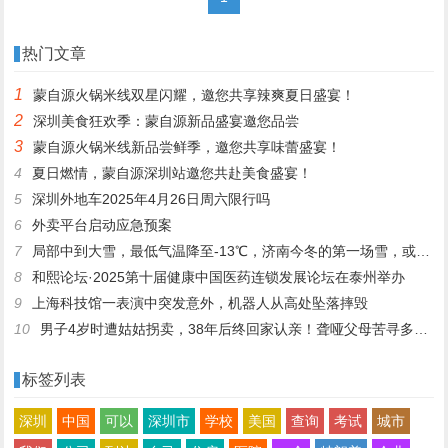
热门文章
1
蒙自源火锅米线双星闪耀，邀您共享辣爽夏日盛宴！
2
深圳美食狂欢季：蒙自源新品盛宴邀您品尝
3
蒙自源火锅米线新品尝鲜季，邀您共享味蕾盛宴！
4
夏日燃情，蒙自源深圳站邀您共赴美食盛宴！
5
深圳外地车2025年4月26日周六限行吗
6
外卖平台启动应急预案
7
局部中到大雪，最低气温降至-13℃，济南今冬的第一场雪，或跟去年同一时间！
8
和熙论坛·2025第十届健康中国医药连锁发展论坛在泰州举办
9
上海科技馆一表演中突发意外，机器人从高处坠落摔毁
10
男子4岁时遭姑姑拐卖，38年后终回家认亲！聋哑父母苦寻多年，母亲已抱憾离世丨红星寻人
标签列表
深圳
中国
可以
深圳市
学校
美国
查询
考试
城市