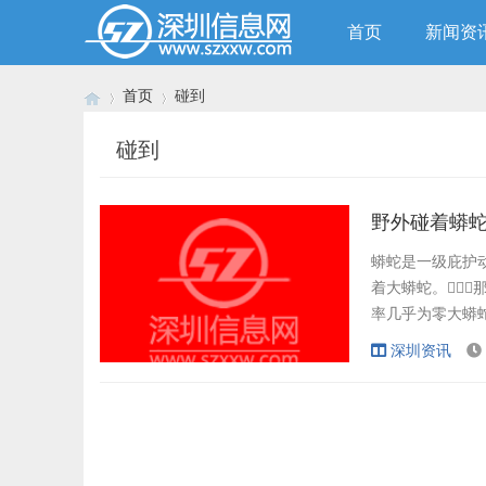
首页
新闻资
首页
碰到
碰到
›
›
野外碰着蟒
蟒蛇是一级庇护动
着大蟒蛇。
率几乎为零大蟒蛇
鲨鱼?咬食更痛苦
深圳资讯
热的处所呈现，
数人99....