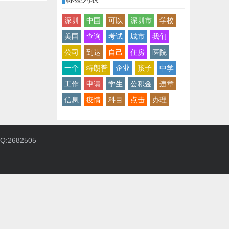
深圳
中国
可以
深圳市
学校
美国
查询
考试
城市
我们
公司
到达
自己
住房
医院
一个
特朗普
企业
孩子
中学
工作
申请
学生
公积金
违章
信息
疫情
科目
点击
办理
:2682505