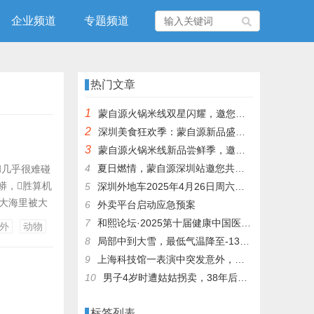
企业频道
专题频道
热门文章
1
蒙自源火锅米线双星闪耀，邀您共享辣爽夏日盛宴！
2
深圳美食狂欢季：蒙自源新品盛宴邀您品尝
3
蒙自源火锅米线新品尝鲜季，邀您共享味蕾盛宴！
4
夏日燃情，蒙自源深圳站邀您共赴美食盛宴！
几乎很难碰
蟒，胜算机
5
深圳外地车2025年4月26日周六限行吗
在大海里被大
6
外卖平台启动应急预案
国南方比力炎
7
和熙论坛·2025第十届健康中国医药连锁发展论坛在泰州举办
外
动物
 大都
8
局部中到大雪，最低气温降至-13℃，济南今冬的第一场雪，或跟去年同一时间！
9
上海科技馆一表演中突发意外，机器人从高处坠落摔毁
10
男子4岁时遭姑姑拐卖，38年后终回家认亲！聋哑父母苦寻多年，母亲已抱憾离世丨红星寻人
标签列表