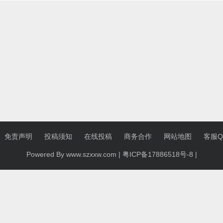
免责声明
投稿须知
在线投稿
商务合作
网站地图
客服QQ
Powered By www.szxxw.com |
粤ICP备17886518号-8
|