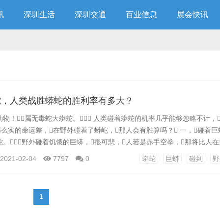
讯
深圳生活
深圳交通
百业信息
展会快讯
蛇，人类战胜蟒蛇的胜利率有多大？
物！属无毒蛇大蟒蛇。 人类碰着蟒蛇的机率几乎能够忽略不计，
那么实的命运差，在野外碰着了蟒岮，那人会有胜算吗？ 一，碰着巨
。野外碰着饥饿的巨蟒，很可悲，人若是赤手空拳，那将比人
。 不外不要惊慌，巨蟒其实不会主动攻击人类，而且蟒蛇只在中
2021-02-04
7797
0
蟒蛇
巨蟒
碰到
野
如福建、广东、海南那些热带丛林植被笼盖的地域才气有时机看到大蟒蛇。
1