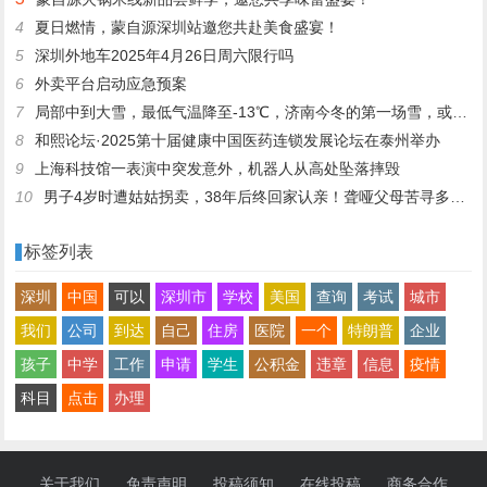
4
夏日燃情，蒙自源深圳站邀您共赴美食盛宴！
5
深圳外地车2025年4月26日周六限行吗
6
外卖平台启动应急预案
7
局部中到大雪，最低气温降至-13℃，济南今冬的第一场雪，或跟去年同一时间！
8
和熙论坛·2025第十届健康中国医药连锁发展论坛在泰州举办
9
上海科技馆一表演中突发意外，机器人从高处坠落摔毁
10
男子4岁时遭姑姑拐卖，38年后终回家认亲！聋哑父母苦寻多年，母亲已抱憾离世丨红星寻人
标签列表
深圳
中国
可以
深圳市
学校
美国
查询
考试
城市
我们
公司
到达
自己
住房
医院
一个
特朗普
企业
孩子
中学
工作
申请
学生
公积金
违章
信息
疫情
科目
点击
办理
关于我们
免责声明
投稿须知
在线投稿
商务合作