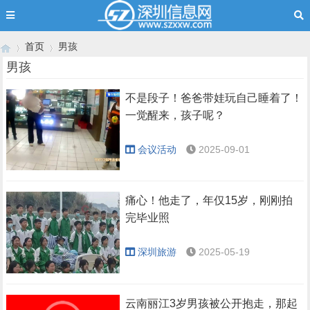
首页
男孩
男孩
不是段子！爸爸带娃玩自己睡着了！
›
›
一觉醒来，孩子呢？
会议活动
2025-09-01
痛心！他走了，年仅15岁，刚刚拍
完毕业照
深圳旅游
2025-05-19
云南丽江3岁男孩被公开抱走，那起