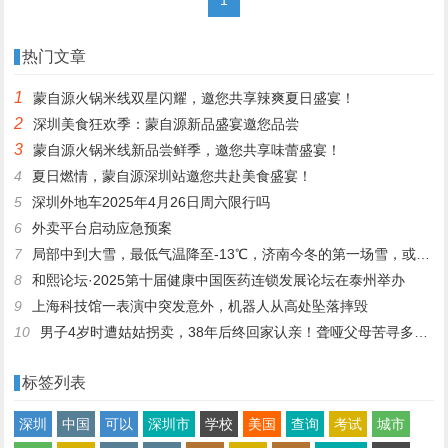
热门文章
1
蒙自源火锅米线双星闪耀，邀您共享辣爽夏日盛宴！
2
深圳美食狂欢季：蒙自源新品盛宴邀您品尝
3
蒙自源火锅米线新品尝鲜季，邀您共享味蕾盛宴！
4
夏日燃情，蒙自源深圳站邀您共赴美食盛宴！
5
深圳外地车2025年4月26日周六限行吗
6
外卖平台启动应急预案
7
局部中到大雪，最低气温降至-13℃，济南今冬的第一场雪，或跟去年同一时间！
8
和熙论坛·2025第十届健康中国医药连锁发展论坛在泰州举办
9
上海科技馆一表演中突发意外，机器人从高处坠落摔毁
10
男子4岁时遭姑姑拐卖，38年后终回家认亲！聋哑父母苦寻多年，母亲已抱憾离世丨红星寻人
标签列表
深圳
中国
可以
深圳市
学校
美国
查询
考试
城市