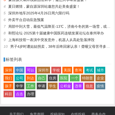
4
夏日燃情，蒙自源深圳站邀您共赴美食盛宴！
5
深圳外地车2025年4月26日周六限行吗
6
外卖平台启动应急预案
7
局部中到大雪，最低气温降至-13℃，济南今冬的第一场雪，或跟去年同一时间！
8
和熙论坛·2025第十届健康中国医药连锁发展论坛在泰州举办
9
上海科技馆一表演中突发意外，机器人从高处坠落摔毁
10
男子4岁时遭姑姑拐卖，38年后终回家认亲！聋哑父母苦寻多年，母亲已抱憾离世丨红星寻人
标签列表
深圳
中国
可以
深圳市
学校
美国
查询
考试
城市
我们
公司
到达
自己
住房
医院
一个
特朗普
企业
孩子
中学
工作
申请
学生
公积金
违章
信息
疫情
科目
点击
办理
关于我们
免责声明
投稿须知
在线投稿
商务合作