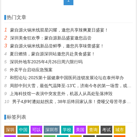
热门文章
1
蒙自源火锅米线双星闪耀，邀您共享辣爽夏日盛宴！
2
深圳美食狂欢季：蒙自源新品盛宴邀您品尝
3
蒙自源火锅米线新品尝鲜季，邀您共享味蕾盛宴！
4
夏日燃情，蒙自源深圳站邀您共赴美食盛宴！
5
深圳外地车2025年4月26日周六限行吗
6
外卖平台启动应急预案
7
和熙论坛·2025第十届健康中国医药连锁发展论坛在泰州举办
8
局部中到大雪，最低气温降至-13℃，济南今冬的第一场雪，或跟去年同一时间！
9
上海科技馆一表演中突发意外，机器人从高处坠落摔毁
10
男子4岁时遭姑姑拐卖，38年后终回家认亲！聋哑父母苦寻多年，母亲已抱憾离世丨红星寻人
标签列表
深圳
中国
可以
深圳市
学校
美国
查询
考试
城市