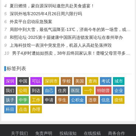
4
夏日燃情，蒙自源深圳站邀您共赴美食盛宴！
5
深圳外地车2025年4月26日周六限行吗
6
外卖平台启动应急预案
7
局部中到大雪，最低气温降至-13℃，济南今冬的第一场雪，或跟去年同一时间！
8
和熙论坛·2025第十届健康中国医药连锁发展论坛在泰州举办
9
上海科技馆一表演中突发意外，机器人从高处坠落摔毁
10
男子4岁时遭姑姑拐卖，38年后终回家认亲！聋哑父母苦寻多年，母亲已抱憾离世丨红星寻人
标签列表
深圳
中国
可以
深圳市
学校
美国
查询
考试
城市
我们
公司
到达
自己
住房
医院
一个
特朗普
企业
孩子
中学
工作
申请
学生
公积金
违章
信息
疫情
科目
点击
办理
关于我们
免责声明
投稿须知
在线投稿
商务合作