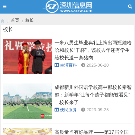
首页
校长
校长
一米八男生毕业典礼上掏出两瓶娃哈
›
›
哈和校长“干杯”，该校去年还有学生
给校长送一条猪肉
生活百科
2025-06-20
成都新川外国语学校高中部校长秦智
超：新学年“让每个孩子都能被看见”
丨校长来了
便民服务
2023-09-25
高质量当有好品牌 ——第17届全国