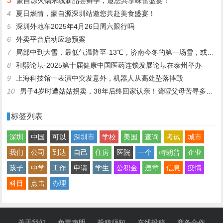
3
蒙自源火锅米线新品尝鲜季，邀您共享味蕾盛宴！
4
夏日燃情，蒙自源深圳站邀您共赴美食盛宴！
5
深圳外地车2025年4月26日周六限行吗
6
外卖平台启动应急预案
7
局部中到大雪，最低气温降至-13℃，济南今冬的第一场雪，或跟去年同一时间！
8
和熙论坛·2025第十届健康中国医药连锁发展论坛在泰州举办
9
上海科技馆一表演中突发意外，机器人从高处坠落摔毁
10
男子4岁时遭姑姑拐卖，38年后终回家认亲！聋哑父母苦寻多年，母亲已抱憾离世丨红星寻人
标签列表
深圳
中国
可以
深圳市
学校
美国
查询
考试
城市
我们
公司
到达
自己
住房
医院
一个
特朗普
企业
孩子
中学
工作
申请
学生
公积金
违章
信息
疫情
科目
点击
办理
关于我们
免责声明
投稿须知
在线投稿
商务合作