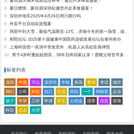
3
蒙自源火锅米线新品尝鲜季，邀您共享味蕾盛宴！
4
夏日燃情，蒙自源深圳站邀您共赴美食盛宴！
5
深圳外地车2025年4月26日周六限行吗
6
外卖平台启动应急预案
7
局部中到大雪，最低气温降至-13℃，济南今冬的第一场雪，或跟去年同一时间！
8
和熙论坛·2025第十届健康中国医药连锁发展论坛在泰州举办
9
上海科技馆一表演中突发意外，机器人从高处坠落摔毁
10
男子4岁时遭姑姑拐卖，38年后终回家认亲！聋哑父母苦寻多年，母亲已抱憾离世丨红星寻人
标签列表
深圳
中国
可以
深圳市
学校
美国
查询
考试
城市
我们
公司
到达
自己
住房
医院
一个
特朗普
企业
孩子
中学
工作
申请
学生
公积金
违章
信息
疫情
科目
点击
办理
关于我们
免责声明
投稿须知
在线投稿
商务合作