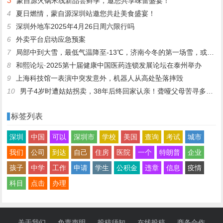
3
蒙自源火锅米线新品尝鲜季，邀您共享味蕾盛宴！
4
夏日燃情，蒙自源深圳站邀您共赴美食盛宴！
5
深圳外地车2025年4月26日周六限行吗
6
外卖平台启动应急预案
7
局部中到大雪，最低气温降至-13℃，济南今冬的第一场雪，或跟去年同一时间！
8
和熙论坛·2025第十届健康中国医药连锁发展论坛在泰州举办
9
上海科技馆一表演中突发意外，机器人从高处坠落摔毁
10
男子4岁时遭姑姑拐卖，38年后终回家认亲！聋哑父母苦寻多年，母亲已抱憾离世丨红星寻人
标签列表
深圳
中国
可以
深圳市
学校
美国
查询
考试
城市
我们
公司
到达
自己
住房
医院
一个
特朗普
企业
孩子
中学
工作
申请
学生
公积金
违章
信息
疫情
科目
点击
办理
关于我们
免责声明
投稿须知
在线投稿
商务合作