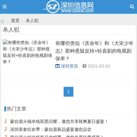
首页
杀人犯
杀人犯
有哪些类似《庆余年》和《大宋少年
›
›
志》那种悬疑反转+轻喜剧的电视剧
保举？
深圳资讯
2021-03-01
1
热门文章
1
蒙自源火锅米线双星闪耀，邀您共享辣爽夏日盛宴！
2
深圳美食狂欢季：蒙自源新品盛宴邀您品尝