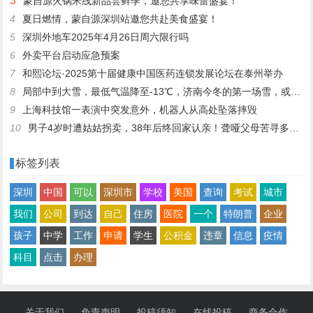
3
蒙自源火锅米线新品尝鲜季，邀您共享味蕾盛宴！
4
夏日燃情，蒙自源深圳站邀您共赴美食盛宴！
5
深圳外地车2025年4月26日周六限行吗
6
外卖平台启动应急预案
7
和熙论坛·2025第十届健康中国医药连锁发展论坛在泰州举办
8
局部中到大雪，最低气温降至-13℃，济南今冬的第一场雪，或跟去年同一时间！
9
上海科技馆一表演中突发意外，机器人从高处坠落摔毁
10
男子4岁时遭姑姑拐卖，38年后终回家认亲！聋哑父母苦寻多年，母亲已抱憾离世丨红星寻人
标签列表
深圳
中国
可以
深圳市
学校
美国
查询
考试
城市
我们
公司
到达
自己
住房
医院
一个
特朗普
企业
孩子
中学
工作
申请
学生
公积金
违章
信息
疫情
科目
点击
办理
关于我们
免责声明
投稿须知
在线投稿
商务合作