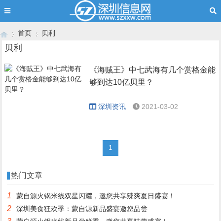
首页
贝利
贝利
《海贼王》中七武海有几个赏格金能
›
›
够到达10亿贝里？
深圳资讯
2021-03-02
1
热门文章
1
蒙自源火锅米线双星闪耀，邀您共享辣爽夏日盛宴！
2
深圳美食狂欢季：蒙自源新品盛宴邀您品尝