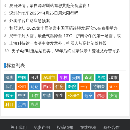
4
夏日燃情，蒙自源深圳站邀您共赴美食盛宴！
5
深圳外地车2025年4月26日周六限行吗
6
外卖平台启动应急预案
7
和熙论坛·2025第十届健康中国医药连锁发展论坛在泰州举办
8
局部中到大雪，最低气温降至-13℃，济南今冬的第一场雪，或跟去年同一时间！
9
上海科技馆一表演中突发意外，机器人从高处坠落摔毁
10
男子4岁时遭姑姑拐卖，38年后终回家认亲！聋哑父母苦寻多年，母亲已抱憾离世丨红星寻人
标签列表
深圳
中国
可以
深圳市
学校
美国
查询
考试
城市
我们
公司
到达
自己
住房
医院
一个
特朗普
企业
孩子
中学
工作
申请
学生
公积金
违章
信息
疫情
科目
点击
办理
关于我们
免责声明
投稿须知
在线投稿
商务合作