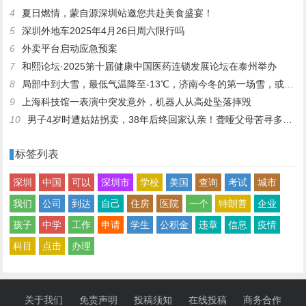
4
夏日燃情，蒙自源深圳站邀您共赴美食盛宴！
5
深圳外地车2025年4月26日周六限行吗
6
外卖平台启动应急预案
7
和熙论坛·2025第十届健康中国医药连锁发展论坛在泰州举办
8
局部中到大雪，最低气温降至-13℃，济南今冬的第一场雪，或跟去年同一时间！
9
上海科技馆一表演中突发意外，机器人从高处坠落摔毁
10
男子4岁时遭姑姑拐卖，38年后终回家认亲！聋哑父母苦寻多年，母亲已抱憾离世丨红星寻人
标签列表
深圳
中国
可以
深圳市
学校
美国
查询
考试
城市
我们
公司
到达
自己
住房
医院
一个
特朗普
企业
孩子
中学
工作
申请
学生
公积金
违章
信息
疫情
科目
点击
办理
关于我们
免责声明
投稿须知
在线投稿
商务合作