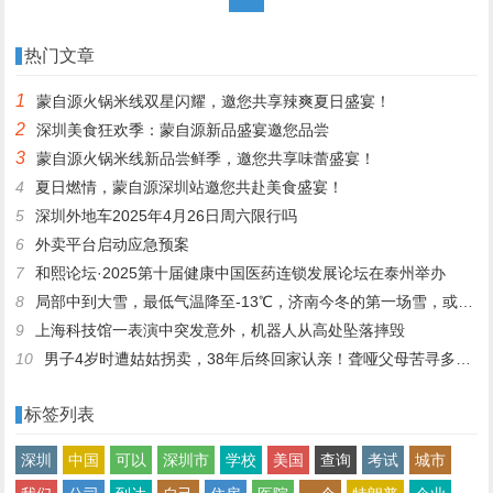
热门文章
1
蒙自源火锅米线双星闪耀，邀您共享辣爽夏日盛宴！
2
深圳美食狂欢季：蒙自源新品盛宴邀您品尝
3
蒙自源火锅米线新品尝鲜季，邀您共享味蕾盛宴！
4
夏日燃情，蒙自源深圳站邀您共赴美食盛宴！
5
深圳外地车2025年4月26日周六限行吗
6
外卖平台启动应急预案
7
和熙论坛·2025第十届健康中国医药连锁发展论坛在泰州举办
8
局部中到大雪，最低气温降至-13℃，济南今冬的第一场雪，或跟去年同一时间！
9
上海科技馆一表演中突发意外，机器人从高处坠落摔毁
10
男子4岁时遭姑姑拐卖，38年后终回家认亲！聋哑父母苦寻多年，母亲已抱憾离世丨红星寻人
标签列表
深圳
中国
可以
深圳市
学校
美国
查询
考试
城市