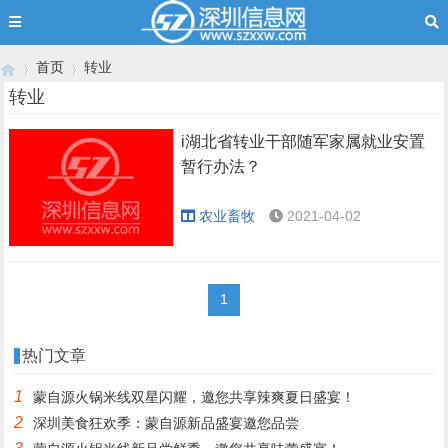
首页
转业
转业
i湖北省转业干部随军家属就业安置
›
›
暂行办法？
农业畜牧
2021-04-02
1
热门文章
1
蒙自源火锅米线双星闪耀，邀您共享辣爽夏日盛宴！
2
深圳美食狂欢季：蒙自源新品盛宴邀您品尝