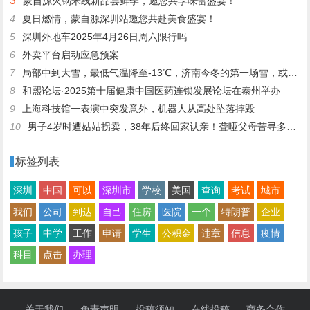
3
蒙自源火锅米线新品尝鲜季，邀您共享味蕾盛宴！
4
夏日燃情，蒙自源深圳站邀您共赴美食盛宴！
5
深圳外地车2025年4月26日周六限行吗
6
外卖平台启动应急预案
7
局部中到大雪，最低气温降至-13℃，济南今冬的第一场雪，或跟去年同一时间！
8
和熙论坛·2025第十届健康中国医药连锁发展论坛在泰州举办
9
上海科技馆一表演中突发意外，机器人从高处坠落摔毁
10
男子4岁时遭姑姑拐卖，38年后终回家认亲！聋哑父母苦寻多年，母亲已抱憾离世丨红星寻人
标签列表
深圳
中国
可以
深圳市
学校
美国
查询
考试
城市
我们
公司
到达
自己
住房
医院
一个
特朗普
企业
孩子
中学
工作
申请
学生
公积金
违章
信息
疫情
科目
点击
办理
关于我们
免责声明
投稿须知
在线投稿
商务合作