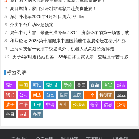
3
蒙自源火锅米线新品尝鲜季，邀您共享味蕾盛宴！
4
夏日燃情，蒙自源深圳站邀您共赴美食盛宴！
5
深圳外地车2025年4月26日周六限行吗
6
外卖平台启动应急预案
7
局部中到大雪，最低气温降至-13℃，济南今冬的第一场雪，或跟去年同一时间！
8
和熙论坛·2025第十届健康中国医药连锁发展论坛在泰州举办
9
上海科技馆一表演中突发意外，机器人从高处坠落摔毁
10
男子4岁时遭姑姑拐卖，38年后终回家认亲！聋哑父母苦寻多年，母亲已抱憾离世丨红星寻人
标签列表
深圳
中国
可以
深圳市
学校
美国
查询
考试
城市
我们
公司
到达
自己
住房
医院
一个
特朗普
企业
孩子
中学
工作
申请
学生
公积金
违章
信息
疫情
科目
点击
办理
关于我们
免责声明
投稿须知
在线投稿
商务合作