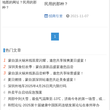
民用的那种？
招商引资
2021-11-07
1
热门文章
1
蒙自源火锅米线双星闪耀，邀您共享辣爽夏日盛宴！
2
深圳美食狂欢季：蒙自源新品盛宴邀您品尝
3
蒙自源火锅米线新品尝鲜季，邀您共享味蕾盛宴！
4
夏日燃情，蒙自源深圳站邀您共赴美食盛宴！
5
深圳外地车2025年4月26日周六限行吗
6
外卖平台启动应急预案
7
局部中到大雪，最低气温降至-13℃，济南今冬的第一场雪，或跟去年同一时间！
8
和熙论坛·2025第十届健康中国医药连锁发展论坛在泰州举办