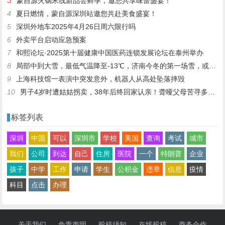
3
蒙自源火锅米线新品尝鲜季，邀您共享味蕾盛宴！
4
夏日燃情，蒙自源深圳站邀您共赴美食盛宴！
5
深圳外地车2025年4月26日周六限行吗
6
外卖平台启动应急预案
7
和熙论坛·2025第十届健康中国医药连锁发展论坛在泰州举办
8
局部中到大雪，最低气温降至-13℃，济南今冬的第一场雪，或跟去年同一时间！
9
上海科技馆一表演中突发意外，机器人从高处坠落摔毁
10
男子4岁时遭姑姑拐卖，38年后终回家认亲！聋哑父母苦寻多年，母亲已抱憾离世丨红星寻人
标签列表
深圳
中国
可以
深圳市
学校
美国
查询
考试
城市
我们
公司
到达
自己
住房
医院
一个
特朗普
企业
孩子
中学
工作
申请
学生
公积金
违章
信息
疫情
科目
点击
办理
关于我们
免责声明
投稿须知
在线投稿
商务合作