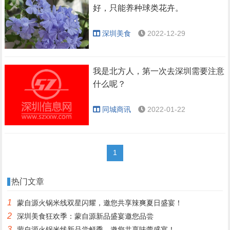
好，只能养种球类花卉。
深圳美食
2022-12-29
我是北方人，第一次去深圳需要注意
什么呢？
同城商讯
2022-01-22
1
热门文章
1
蒙自源火锅米线双星闪耀，邀您共享辣爽夏日盛宴！
2
深圳美食狂欢季：蒙自源新品盛宴邀您品尝
3
蒙自源火锅米线新品尝鲜季，邀您共享味蕾盛宴！