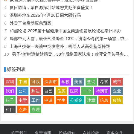
4
夏日燃情，蒙自源深圳站邀您共赴美食盛宴！
5
深圳外地车2025年4月26日周六限行吗
6
外卖平台启动应急预案
7
和熙论坛·2025第十届健康中国医药连锁发展论坛在泰州举办
8
局部中到大雪，最低气温降至-13℃，济南今冬的第一场雪，或跟去年同一时间！
9
上海科技馆一表演中突发意外，机器人从高处坠落摔毁
10
男子4岁时遭姑姑拐卖，38年后终回家认亲！聋哑父母苦寻多年，母亲已抱憾离世丨红星寻人
标签列表
深圳
中国
可以
深圳市
学校
美国
查询
考试
城市
我们
公司
到达
自己
住房
医院
一个
特朗普
企业
孩子
中学
工作
申请
学生
公积金
违章
信息
疫情
科目
点击
办理
关于我们
免责声明
投稿须知
在线投稿
商务合作