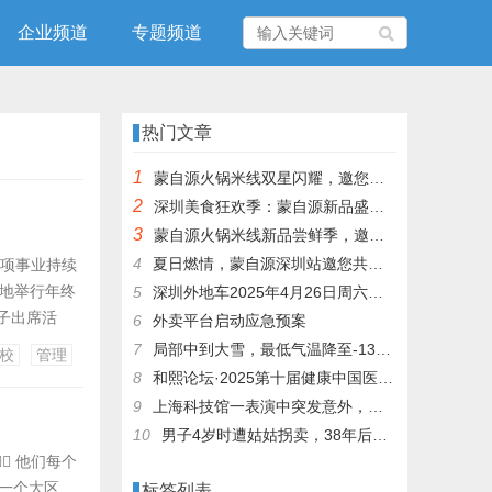
企业频道
专题频道
热门文章
1
蒙自源火锅米线双星闪耀，邀您共享辣爽夏日盛宴！
2
深圳美食狂欢季：蒙自源新品盛宴邀您品尝
3
蒙自源火锅米线新品尝鲜季，邀您共享味蕾盛宴！
4
夏日燃情，蒙自源深圳站邀您共赴美食盛宴！
各项事业持续
基地举行年终
5
深圳外地车2025年4月26日周六限行吗
子出席活
6
外卖平台启动应急预案
 15日上午
7
局部中到大雪，最低气温降至-13℃，济南今冬的第一场雪，或跟去年同一时间！
校
管理
确保活动有序
8
和熙论坛·2025第十届健康中国医药连锁发展论坛在泰州举办
9
上海科技馆一表演中突发意外，机器人从高处坠落摔毁
10
男子4岁时遭姑姑拐卖，38年后终回家认亲！聋哑父母苦寻多年，母亲已抱憾离世丨红星寻人
 他们每个
一个大区
标签列表