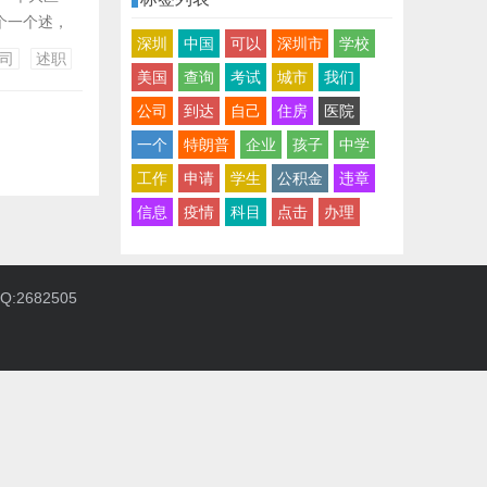
一个一个述，
深圳
中国
可以
深圳市
学校
，而是在
司
述职
人挑出刺，
美国
查询
考试
城市
我们
公司
到达
自己
住房
医院
一个
特朗普
企业
孩子
中学
工作
申请
学生
公积金
违章
信息
疫情
科目
点击
办理
:2682505