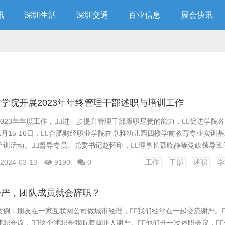
讯
深圳生活
深圳交通
百业信息
展会快讯
学院开展2023年年终管理干部述职与培训工作
023年年度工作，进一步提升管理干部履职尽责的能力，促进学院
1月15-16日，合肥财经职业学院在卓雅幼儿园四楼学前教育专业实训
训活动。督导专员、党委书记赵怀印，理事长聂晓静等党政领导班
干部参与活动。 述职大会现场。 亮成绩、定目标，把握“准”的路径
2024-03-13
9190
0
工作
干部
述职
学
职会正式开始，人事处处长主持会议介绍述职安排及考核测评规则，
.
一严，团队成员就会辞职？
案例：朋友在一家互联网公司做城市经理，我们经常在一起交流谢严。
职会议，这个述职会我听着就吓人谢严。他们开一次述职会议，