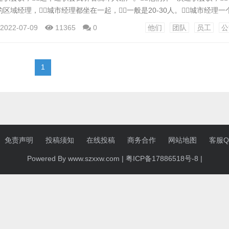
区域经理，城市经理都坐在一起，一般是20-30人。城市经理
领导进行点评。 其中，点评不是你讲完PPT后才由他人给你指出问题
2022-07-09
11365
0
他们
团队
员工
公
题，立马打断你谢严。 并且，不管做的有多好，总是能被他
当一找到问题就往内...
1
免责声明
投稿须知
在线投稿
商务合作
网站地图
客服QQ
Powered By www.szxxw.com |
粤ICP备17886518号-8
|