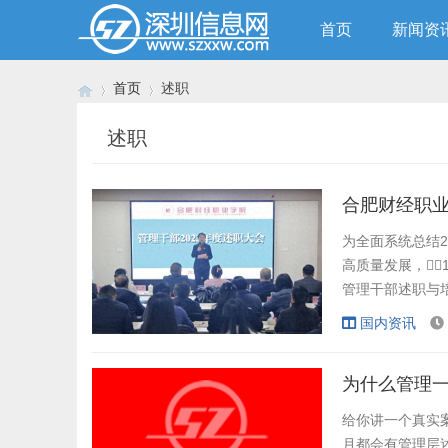
首页
新闻资
首页
述职
述职
›
›
合肥财经职业
为全面系统总结2
高质量发展，
管理干部述职与培
动，全体中层
国内资讯
八点半，述
进行。校领导..
为什么管理
给你讲一个真实
月都会有管理层述