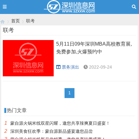
首页
联考
联考
5月11日09年深圳MBA高校教育展,
›
›
免费参加,火爆预约中
票务演出
2022-09-24
1
热门文章
1
蒙自源火锅米线双星闪耀，邀您共享辣爽夏日盛宴！
2
深圳美食狂欢季：蒙自源新品盛宴邀您品尝