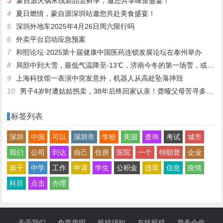
3
蒙自源火锅米线新品尝鲜季，邀您共享味蕾盛宴！
4
夏日燃情，蒙自源深圳站邀您共赴美食盛宴！
5
深圳外地车2025年4月26日周六限行吗
6
外卖平台启动应急预案
7
和熙论坛·2025第十届健康中国医药连锁发展论坛在泰州举办
8
局部中到大雪，最低气温降至-13℃，济南今冬的第一场雪，或跟去年同一时间！
9
上海科技馆一表演中突发意外，机器人从高处坠落摔毁
10
男子4岁时遭姑姑拐卖，38年后终回家认亲！聋哑父母苦寻多年，母亲已抱憾离世丨红星寻人
标签列表
深圳
中国
可以
深圳市
学校
美国
查询
考试
城市
我们
公司
到达
自己
住房
医院
一个
特朗普
企业
孩子
中学
工作
申请
学生
公积金
违章
信息
疫情
科目
点击
办理
关于我们
免责声明
投稿须知
在线投稿
商务合作