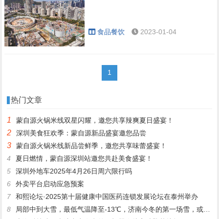
食品餐饮
2023-01-04
1
热门文章
1
蒙自源火锅米线双星闪耀，邀您共享辣爽夏日盛宴！
2
深圳美食狂欢季：蒙自源新品盛宴邀您品尝
3
蒙自源火锅米线新品尝鲜季，邀您共享味蕾盛宴！
4
夏日燃情，蒙自源深圳站邀您共赴美食盛宴！
5
深圳外地车2025年4月26日周六限行吗
6
外卖平台启动应急预案
7
和熙论坛·2025第十届健康中国医药连锁发展论坛在泰州举办
8
局部中到大雪，最低气温降至-13℃，济南今冬的第一场雪，或跟去年同一时间！