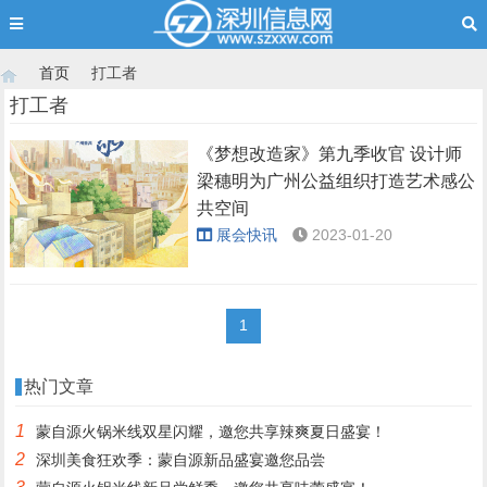
首页
打工者
打工者
《梦想改造家》第九季收官 设计师
›
›
梁穗明为广州公益组织打造艺术感公
共空间
展会快讯
2023-01-20
1
热门文章
1
蒙自源火锅米线双星闪耀，邀您共享辣爽夏日盛宴！
2
深圳美食狂欢季：蒙自源新品盛宴邀您品尝