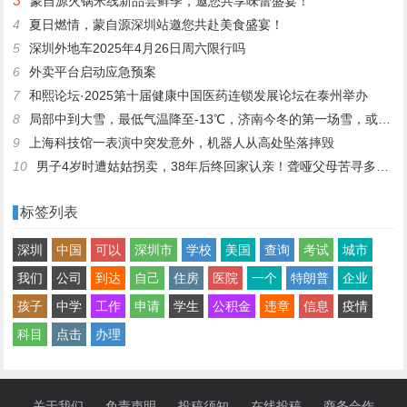
3
蒙自源火锅米线新品尝鲜季，邀您共享味蕾盛宴！
4
夏日燃情，蒙自源深圳站邀您共赴美食盛宴！
5
深圳外地车2025年4月26日周六限行吗
6
外卖平台启动应急预案
7
和熙论坛·2025第十届健康中国医药连锁发展论坛在泰州举办
8
局部中到大雪，最低气温降至-13℃，济南今冬的第一场雪，或跟去年同一时间！
9
上海科技馆一表演中突发意外，机器人从高处坠落摔毁
10
男子4岁时遭姑姑拐卖，38年后终回家认亲！聋哑父母苦寻多年，母亲已抱憾离世丨红星寻人
标签列表
深圳
中国
可以
深圳市
学校
美国
查询
考试
城市
我们
公司
到达
自己
住房
医院
一个
特朗普
企业
孩子
中学
工作
申请
学生
公积金
违章
信息
疫情
科目
点击
办理
关于我们
免责声明
投稿须知
在线投稿
商务合作