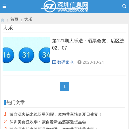
首页
大乐
大乐
第121期大乐透：晒票会友、后区选
›
›
02、07
数码家电
2023-10-24
1
热门文章
1
蒙自源火锅米线双星闪耀，邀您共享辣爽夏日盛宴！
2
深圳美食狂欢季：蒙自源新品盛宴邀您品尝