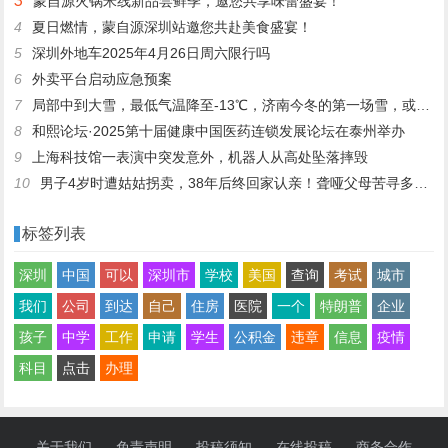
3
蒙自源火锅米线新品尝鲜季，邀您共享味蕾盛宴！
4
夏日燃情，蒙自源深圳站邀您共赴美食盛宴！
5
深圳外地车2025年4月26日周六限行吗
6
外卖平台启动应急预案
7
局部中到大雪，最低气温降至-13℃，济南今冬的第一场雪，或跟去年同一时间！
8
和熙论坛·2025第十届健康中国医药连锁发展论坛在泰州举办
9
上海科技馆一表演中突发意外，机器人从高处坠落摔毁
10
男子4岁时遭姑姑拐卖，38年后终回家认亲！聋哑父母苦寻多年，母亲已抱憾离世丨红星寻人
标签列表
深圳
中国
可以
深圳市
学校
美国
查询
考试
城市
我们
公司
到达
自己
住房
医院
一个
特朗普
企业
孩子
中学
工作
申请
学生
公积金
违章
信息
疫情
科目
点击
办理
关于我们
免责声明
投稿须知
在线投稿
商务合作