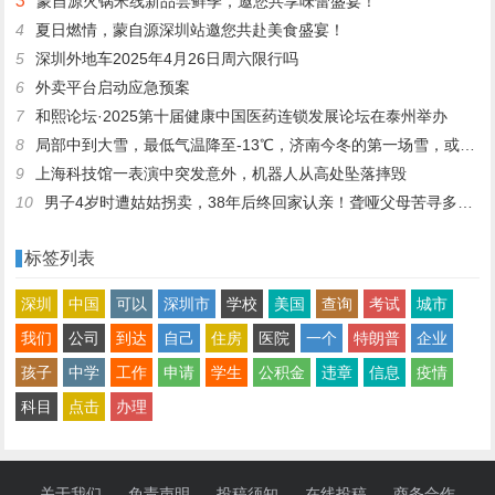
3
蒙自源火锅米线新品尝鲜季，邀您共享味蕾盛宴！
4
夏日燃情，蒙自源深圳站邀您共赴美食盛宴！
5
深圳外地车2025年4月26日周六限行吗
6
外卖平台启动应急预案
7
和熙论坛·2025第十届健康中国医药连锁发展论坛在泰州举办
8
局部中到大雪，最低气温降至-13℃，济南今冬的第一场雪，或跟去年同一时间！
9
上海科技馆一表演中突发意外，机器人从高处坠落摔毁
10
男子4岁时遭姑姑拐卖，38年后终回家认亲！聋哑父母苦寻多年，母亲已抱憾离世丨红星寻人
标签列表
深圳
中国
可以
深圳市
学校
美国
查询
考试
城市
我们
公司
到达
自己
住房
医院
一个
特朗普
企业
孩子
中学
工作
申请
学生
公积金
违章
信息
疫情
科目
点击
办理
关于我们
免责声明
投稿须知
在线投稿
商务合作