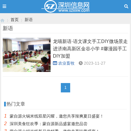
首页
新语
新语
龙喵新语·语文课文手工DIY微场景走
›
›
进济南高新区金谷小学 #馨漫园手工
DIY加盟
农业畜牧
2023-11-27
1
热门文章
1
蒙自源火锅米线双星闪耀，邀您共享辣爽夏日盛宴！
2
深圳美食狂欢季：蒙自源新品盛宴邀您品尝