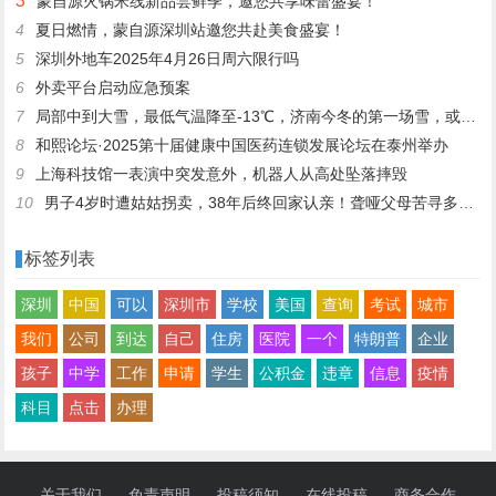
3
蒙自源火锅米线新品尝鲜季，邀您共享味蕾盛宴！
4
夏日燃情，蒙自源深圳站邀您共赴美食盛宴！
5
深圳外地车2025年4月26日周六限行吗
6
外卖平台启动应急预案
7
局部中到大雪，最低气温降至-13℃，济南今冬的第一场雪，或跟去年同一时间！
8
和熙论坛·2025第十届健康中国医药连锁发展论坛在泰州举办
9
上海科技馆一表演中突发意外，机器人从高处坠落摔毁
10
男子4岁时遭姑姑拐卖，38年后终回家认亲！聋哑父母苦寻多年，母亲已抱憾离世丨红星寻人
标签列表
深圳
中国
可以
深圳市
学校
美国
查询
考试
城市
我们
公司
到达
自己
住房
医院
一个
特朗普
企业
孩子
中学
工作
申请
学生
公积金
违章
信息
疫情
科目
点击
办理
关于我们
免责声明
投稿须知
在线投稿
商务合作