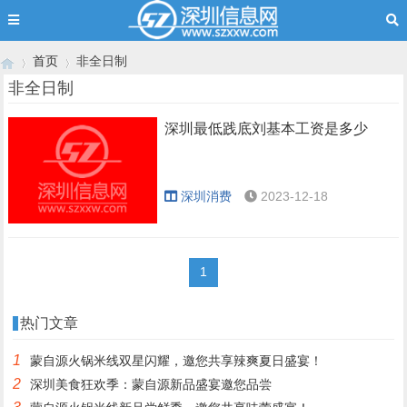
首页
非全日制
非全日制
深圳最低践底刘基本工资是多少
›
›
深圳消费
2023-12-18
1
热门文章
1
蒙自源火锅米线双星闪耀，邀您共享辣爽夏日盛宴！
2
深圳美食狂欢季：蒙自源新品盛宴邀您品尝