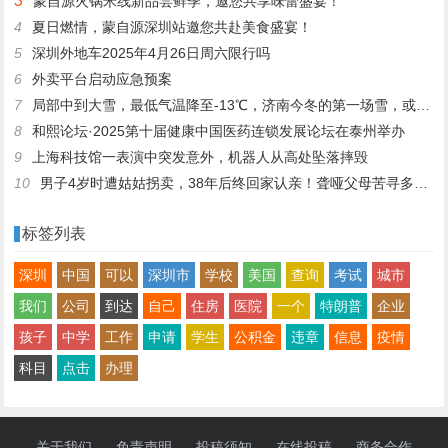
3
蒙自源火锅米线新品尝鲜季，邀您共享味蕾盛宴！
4
夏日燃情，蒙自源深圳站邀您共赴美食盛宴！
5
深圳外地车2025年4月26日周六限行吗
6
外卖平台启动应急预案
7
局部中到大雪，最低气温降至-13℃，济南今冬的第一场雪，或跟去年同一时间！
8
和熙论坛·2025第十届健康中国医药连锁发展论坛在泰州举办
9
上海科技馆一表演中突发意外，机器人从高处坠落摔毁
10
男子4岁时遭姑姑拐卖，38年后终回家认亲！聋哑父母苦寻多年，母亲已抱憾离世丨红星寻人
标签列表
深圳
中国
可以
深圳市
学校
美国
查询
考试
城市
我们
公司
到达
自己
住房
医院
一个
特朗普
企业
孩子
中学
工作
申请
学生
公积金
违章
信息
疫情
科目
点击
办理
关于我们
免责声明
投稿须知
在线投稿
商务合作