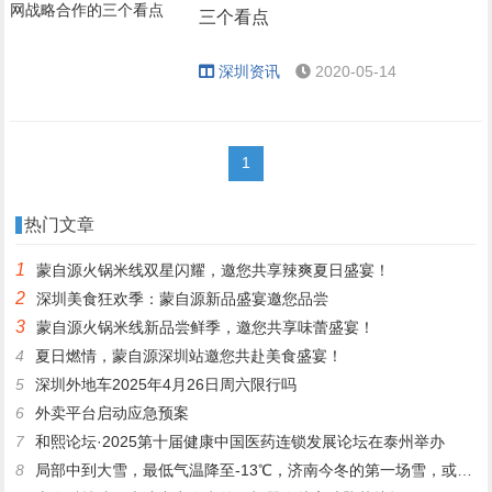
三个看点
深圳资讯
2020-05-14
1
热门文章
1
蒙自源火锅米线双星闪耀，邀您共享辣爽夏日盛宴！
2
深圳美食狂欢季：蒙自源新品盛宴邀您品尝
3
蒙自源火锅米线新品尝鲜季，邀您共享味蕾盛宴！
4
夏日燃情，蒙自源深圳站邀您共赴美食盛宴！
5
深圳外地车2025年4月26日周六限行吗
6
外卖平台启动应急预案
7
和熙论坛·2025第十届健康中国医药连锁发展论坛在泰州举办
8
局部中到大雪，最低气温降至-13℃，济南今冬的第一场雪，或跟去年同一时间！