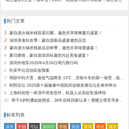
年最大饺子，300名敢死队攻占
与中国打交道，希望维持合作，
红军城
免遭反制！
热门文章
1
蒙自源火锅米线双星闪耀，邀您共享辣爽夏日盛宴！
2
深圳美食狂欢季：蒙自源新品盛宴邀您品尝
3
蒙自源火锅米线新品尝鲜季，邀您共享味蕾盛宴！
4
夏日燃情，蒙自源深圳站邀您共赴美食盛宴！
5
深圳外地车2025年4月26日周六限行吗
6
外卖平台启动应急预案
7
局部中到大雪，最低气温降至-13℃，济南今冬的第一场雪，或跟去年同一时间！
8
和熙论坛·2025第十届健康中国医药连锁发展论坛在泰州举办
9
上海科技馆一表演中突发意外，机器人从高处坠落摔毁
10
男子4岁时遭姑姑拐卖，38年后终回家认亲！聋哑父母苦寻多年，母亲已抱憾离世丨红星寻人
标签列表
深圳
中国
可以
深圳市
学校
美国
查询
考试
城市