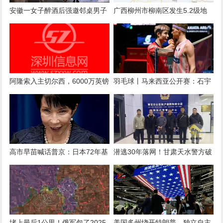
安徽一女子醉酒后强邀邻桌男子
广西柳州市柳南区发生5.2级地
拼酒，遭拒后心生不满言语辱骂
震 南宁、河池等地有震感
阿隆索入主切尔西，6000万英镑
羽毛球丨马来西亚公开赛：石宇
后卫库库雷利亚被曝“1000%”离
奇晋级决赛
队：新帅首考即至？
高市早苗喊话普京：日本72年基
潜逃30年落网！甘肃天水警方破
业，绝不能毁中方手上，想去克
获一起命案积案
宫面谈！
堵上最后1公里！俄军包了2025
美国多州绕开特朗普，独立自主