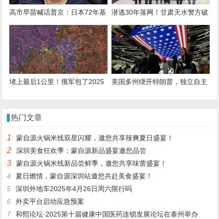
高市早苗喊话普京：日本72年基
潜逃30年落网！甘肃天水警方破
业，绝不能毁中方手上，想去克
获一起命案积案
宫面谈！
堵上最后1公里！俄军包了2025
美国多州绕开特朗普，独立自主
年最大饺子，300名敢死队攻占
与中国打交道，希望维持合作，
红军城
免遭反制！
热门文章
1
蒙自源火锅米线双星闪耀，邀您共享辣爽夏日盛宴！
2
深圳美食狂欢季：蒙自源新品盛宴邀您品尝
3
蒙自源火锅米线新品尝鲜季，邀您共享味蕾盛宴！
4
夏日燃情，蒙自源深圳站邀您共赴美食盛宴！
5
深圳外地车2025年4月26日周六限行吗
6
外卖平台启动应急预案
7
和熙论坛·2025第十届健康中国医药连锁发展论坛在泰州举办