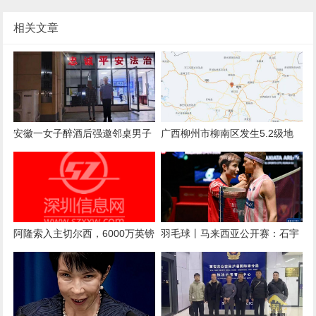
相关文章
安徽一女子醉酒后强邀邻桌男子
广西柳州市柳南区发生5.2级地
拼酒，遭拒后心生不满言语辱骂
震 南宁、河池等地有震感
阿隆索入主切尔西，6000万英镑
羽毛球丨马来西亚公开赛：石宇
后卫库库雷利亚被曝“1000%”离
奇晋级决赛
队：新帅首考即至？