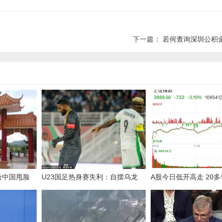
下一篇：
若何查询深圳公积
给中国甩脸
U23国足热身赛失利：自摆乌龙
A股今日低开高走 20
震惊了两国高
球，备战亚洲杯的挑战与机遇
谈心得：急跌可加仓