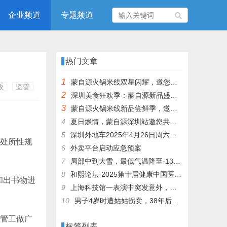
企业频道
专题频道
热门文章
1
蒙自源火锅米线双星闪耀，邀您共享辣爽夏日盛宴！
版
监管
2
深圳美食狂欢季：蒙自源新品盛宴邀您品尝
3
蒙自源火锅米线新品尝鲜季，邀您共享味蕾盛宴！
4
夏日燃情，蒙自源深圳站邀您共赴美食盛宴！
5
深圳外地车2025年4月26日周六限行吗
的处所性规
6
外卖平台启动应急预案
7
局部中到大雪，最低气温降至-13℃，济南今冬的第一场雪，或跟去年同一时间！
8
和熙论坛·2025第十届健康中国医药连锁发展论坛在泰州举办
和出书物进
9
上海科技馆一表演中突发意外，机器人从高处坠落摔毁
10
男子4岁时遭姑姑拐卖，38年后终回家认亲！聋哑父母苦寻多年，母亲已抱憾离世丨红星寻人
监管工做广
标签列表