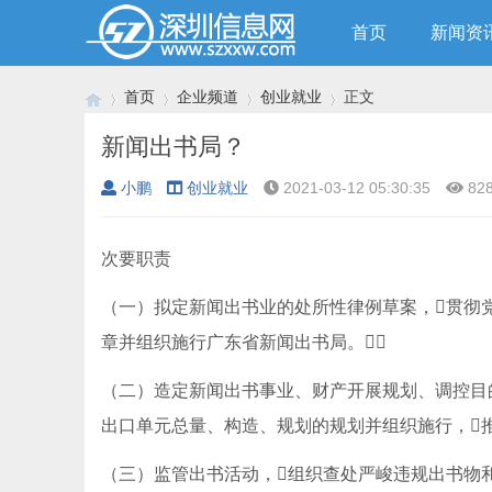
首页
新闻资
首页
企业频道
创业就业
正文
新闻出书局？
小鹏
创业就业
2021-03-12 05:30:35
82
›
›
›
›
次要职责
（一）拟定新闻出书业的处所性律例草案，贯彻
章并组织施行广东省新闻出书局。
（二）造定新闻出书事业、财产开展规划、调控目
出口单元总量、构造、规划的规划并组织施行，
（三）监管出书活动，组织查处严峻违规出书物