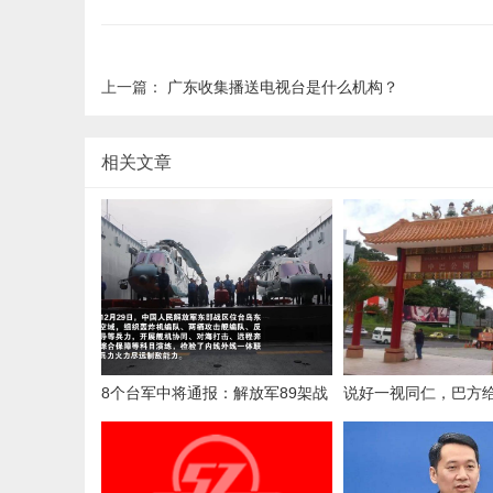
上一篇：
广东收集播送电视台是什么机构？
相关文章
8个台军中将通报：解放军89架战
说好一视同仁，巴方
机出击，055开火，075舰逼近台
子，罕见暴力行动，
岛
官