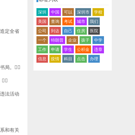
深圳
中国
可以
深圳市
学校
美国
查询
考试
城市
我们
公司
到达
自己
住房
医院
造定全省
一个
特朗普
企业
孩子
中学
工作
申请
学生
公积金
违章
信息
疫情
科目
点击
办理
书局。

闻违法活动
关系和有关