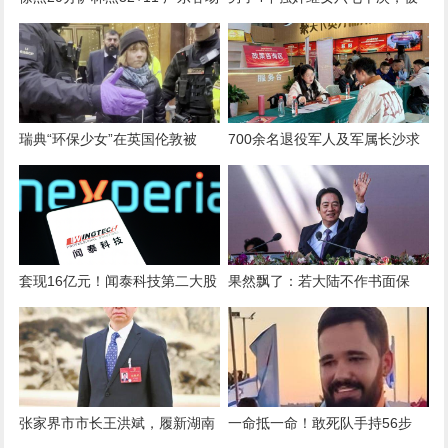
击败广州豪取5连胜
判24年半
瑞典“环保少女”在英国伦敦被
700余名退役军人及军属长沙求
捕，因其参加支持巴勒斯坦的抗
职，165人达成意向
议活动
套现16亿元！闻泰科技第二大股
果然飘了：若大陆不作书面保
东拟减持不超过3733万股
证，台湾将拒绝出席！国台办一
句话定调
张家界市市长王洪斌，履新湖南
一命抵一命！敢死队手持56步