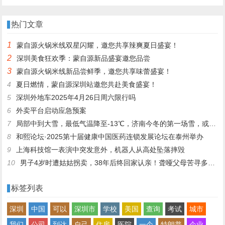
省人民代表大会监察和司法委员
枪，打死一名以军少校，进地道
会副主任委员
前阵亡
热门文章
1
蒙自源火锅米线双星闪耀，邀您共享辣爽夏日盛宴！
2
深圳美食狂欢季：蒙自源新品盛宴邀您品尝
3
蒙自源火锅米线新品尝鲜季，邀您共享味蕾盛宴！
4
夏日燃情，蒙自源深圳站邀您共赴美食盛宴！
5
深圳外地车2025年4月26日周六限行吗
6
外卖平台启动应急预案
7
局部中到大雪，最低气温降至-13℃，济南今冬的第一场雪，或跟去年同一时间！
8
和熙论坛·2025第十届健康中国医药连锁发展论坛在泰州举办
9
上海科技馆一表演中突发意外，机器人从高处坠落摔毁
10
男子4岁时遭姑姑拐卖，38年后终回家认亲！聋哑父母苦寻多年，母亲已抱憾离世丨红星寻人
标签列表
深圳
中国
可以
深圳市
学校
美国
查询
考试
城市
我们
公司
到达
自己
住房
医院
一个
特朗普
企业