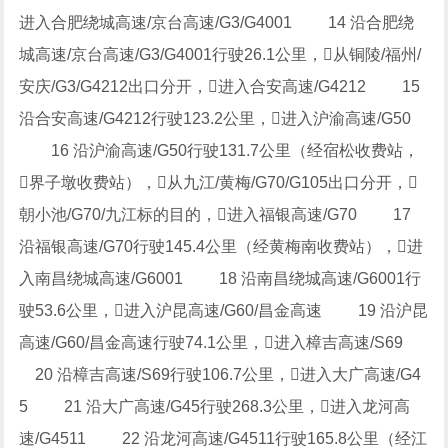
进入合肥绕城高速/京台高速/G3/G4001 14 沿合肥绕
城高速/京台高速/G3/G4001行驶26.1公里，从铜陵/福州/
安庆/G3/G4212出口分开，进入合安高速/G4212 15
沿合安高速/G4212行驶123.2公里，进入沪渝高速/G50
16 沿沪渝高速/G50行驶131.7公里（经宿松收费站，
界子墩收费站），从九江/黄梅/G70/G105出口分开，
朝小池/G70/九江标的目的，进入福银高速/G70 17
沿福银高速/G70行驶145.4公里（经黄梅南收费站），进
入南昌绕城高速/G6001 18 沿南昌绕城高速/G6001行
驶53.6公里，进入沪昆高速/G60/昌金高速 19 沿沪昆
高速/G60/昌金高速行驶74.1公里，进入樟吉高速/S69
20 沿樟吉高速/S69行驶106.7公里，进入大广高速/G4
5 21 沿大广高速/G45行驶268.3公里，进入龙河高
速/G4511 22 沿龙河高速/G4511行驶165.8公里（经江