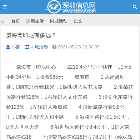
首页
深圳生活
同城活动
正文
威海离印尼有多远？
小鹏
同城活动
2021-05-25 22:30:35
›
›
›
›
威海市→印尼中心 2212.4公里丹平快速，1天5
小时34分钟，收费965元 威海市 1 从起点动
身，朝东北行驶18米，调头进入菊花顶路 2 沿菊花
顶路行驶328米，右转进入文化东路 3 沿文化东路行
驶123米，左转进入新威路 4 沿新威路行驶0.8公
里，稍向右转进入和平路 5 沿和平路行驶1.5公里，
进入世昌大道 6 沿世昌大道行驶9.4公里，进入荣
乌高速/G18 7 沿荣乌高速/G18行驶78.7公里（经双岛