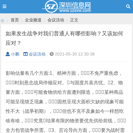
首页
企业频道
会议活动
正文
如果发生战争对我们普通人有哪些影响？又该如何
应对？
›
›
›
›
小鹏
会议活动
2021-05-30 12:30:38
影响估量有几个方面:1、精神方面，不免严重焦虑，
时刻悬念战局停顿应对。与国度共喜共忧。2、物
量方面，可能食物供给方面遭到限造，某种商品
可能呈现馈乏现象，固然呈现大面积欠缺的现象可能
性不大（战爭初期），但也不克不及象如今一样想吃
啥有啥，究竟结果有限的物资要优先供给前线，
全力包管战争所需。3、言论导向方面，要为战时需