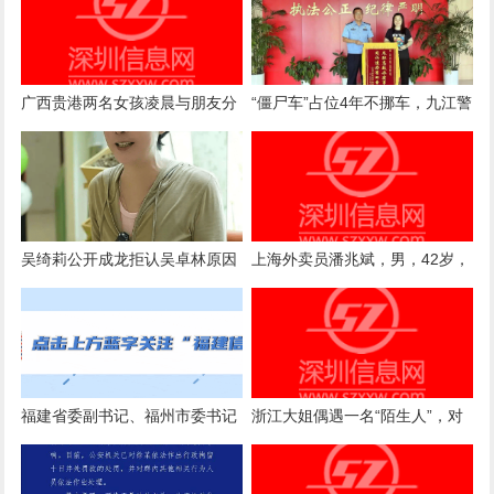
广西贵港两名女孩凌晨与朋友分
“僵尸车”占位4年不挪车，九江警
开后失联超100小时，一个17岁
方介入后成功拖离报废
一个14岁
吴绮莉公开成龙拒认吴卓林原因
上海外卖员潘兆斌，男，42岁，
被中央政法委点名表扬！
福建省委副书记、福州市委书记
浙江大姐偶遇一名“陌生人”，对
郭宁宁接待群众来访
方一开口就被她认定是17年前的
救命恩人：被救时我满脸是血、