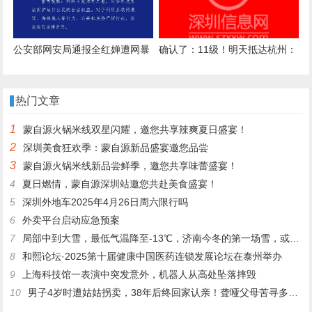
视线模糊，但一直记得救命恩人
的声音
公安部网安局通报全红婵遭网暴
确认了：11级！明天抵达杭州：
细节
关窗，关窗
热门文章
1
蒙自源火锅米线双星闪耀，邀您共享辣爽夏日盛宴！
2
深圳美食狂欢季：蒙自源新品盛宴邀您品尝
3
蒙自源火锅米线新品尝鲜季，邀您共享味蕾盛宴！
4
夏日燃情，蒙自源深圳站邀您共赴美食盛宴！
5
深圳外地车2025年4月26日周六限行吗
6
外卖平台启动应急预案
7
局部中到大雪，最低气温降至-13℃，济南今冬的第一场雪，或跟去年同一时间！
8
和熙论坛·2025第十届健康中国医药连锁发展论坛在泰州举办
9
上海科技馆一表演中突发意外，机器人从高处坠落摔毁
10
男子4岁时遭姑姑拐卖，38年后终回家认亲！聋哑父母苦寻多年，母亲已抱憾离世丨红星寻人