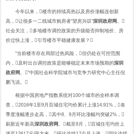
今年以来，楼市的持续高热以及房价涨幅连创新
高，让很多一二线城市购房者“望房兴叹”
深圳政府网
。
社会关注，多地楼市调控政策的升级能否抑制地价、房
价过快上涨，引导楼市平稳健康发展？
“当前楼市存在局部过热风险，但仍处在可控范围
内，及时出台调控政策是能够稳定未来市场预期的
深圳
政府网
。”中国社会科学院城市与竞争力研究中心主任倪
鹏飞说。
根据中国房地产指数系统对100个城市的全样本调
查，2016年1至9月百城住宅均价累计上涨14.91%，各
季度涨幅逐步走高，其中8、9月环比涨幅均突破2%，
刷新近年新高
深圳政府网
。截至9月，百城住宅均价上
涨至12617元/平方米，环比连续17个月上涨，同比连续