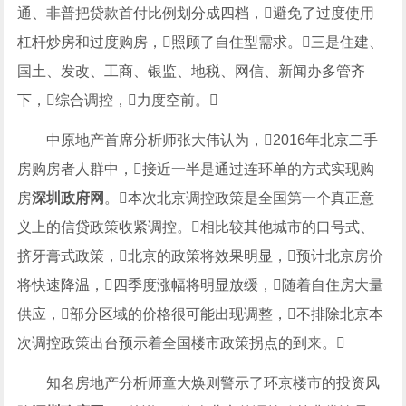
通、非普把贷款首付比例划分成四档，避免了过度使用
杠杆炒房和过度购房，照顾了自住型需求。三是住建、
国土、发改、工商、银监、地税、网信、新闻办多管齐
下，综合调控，力度空前。
中原地产首席分析师张大伟认为，2016年北京二手
房购房者人群中，接近一半是通过连环单的方式实现购
房
深圳政府网
。本次北京调控政策是全国第一个真正意
义上的信贷政策收紧调控。相比较其他城市的口号式、
挤牙膏式政策，北京的政策将效果明显，预计北京房价
将快速降温，四季度涨幅将明显放缓，随着自住房大量
供应，部分区域的价格很可能出现调整，不排除北京本
次调控政策出台预示着全国楼市政策拐点的到来。
知名房地产分析师童大焕则警示了环京楼市的投资风