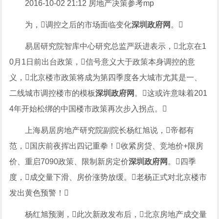
2016-10-02 21:12 房地产决策参考mp
为，调控之后的市场面临变化
深圳政府网
。
易居研究院智库中心研究总监严跃进表示，北京在1
0月1日前出台政策，信号意义大于政策本身调控的意
义，北京楼市政策将成为第四季度各大城市尤其是一、
二线城市调控楼市的模板
深圳政府网
。这或许意味着201
4年开始松绑的中国楼市政策再次步入拐点。
上海易居房地产研究院副院长杨红旭说，帝都有
范，国庆前夜挥出四记重拳！收紧房贷、竞地价+限房
价、重启7090政策、限制新房定价
深圳政府网
。四季
度，成交量下滑、房价涨势放缓。老杨正式对北京楼市
发出黄色预警！
杨红旭预测，此次新政发布后，北京房地产成交量