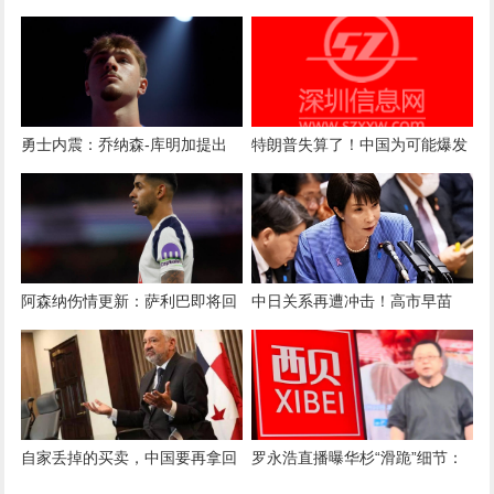
终回家认亲！聋哑父母苦寻多
底或换人？高市早苗找上李在
年，母亲已抱憾离世丨红星寻人
明，中国被点名
勇士内震：乔纳森-库明加提出
特朗普失算了！中国为可能爆发
交易请求，管理层面临关键抉择
的“大战”办了一场史无前例的演
习
阿森纳伤情更新：萨利巴即将回
中日关系再遭冲击！高市早苗
归，加布里埃尔与哈弗茨仍需等
75%支持率逆势上涨，55%日民
待
认可其“台海有事”涉台挑衅言论
自家丢掉的买卖，中国要再拿回
罗永浩直播曝华杉“滑跪”细节：
来，千载难逢的机会，巴拿马要
当时道歉称是替贾老板站台，转