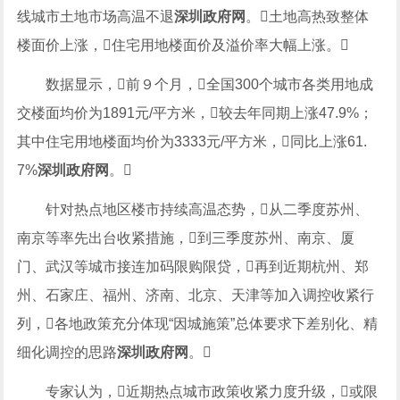
线城市土地市场高温不退
深圳政府网
。土地高热致整体
楼面价上涨，住宅用地楼面价及溢价率大幅上涨。
数据显示，前９个月，全国300个城市各类用地成
交楼面均价为1891元/平方米，较去年同期上涨47.9%；
其中住宅用地楼面均价为3333元/平方米，同比上涨61.
7%
深圳政府网
。
针对热点地区楼市持续高温态势，从二季度苏州、
南京等率先出台收紧措施，到三季度苏州、南京、厦
门、武汉等城市接连加码限购限贷，再到近期杭州、郑
州、石家庄、福州、济南、北京、天津等加入调控收紧行
列，各地政策充分体现“因城施策”总体要求下差别化、精
细化调控的思路
深圳政府网
。
专家认为，近期热点城市政策收紧力度升级，或限