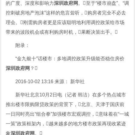
的广度、深度和影响力
深圳政府网
。至于“楼市崩盘”、“调
控刺破房地产泡沫”这样的危言耸听，购房者完全不必去
理会。刚需购房者更是应该聪明地利用调控政策给市场
带来的波段机会或有利购房时机，果断决策出手。
附录：
“金九银十”话楼市：多地调控政策升级能否稳住房价
深圳政府网
？
2016-10-02 13:16 来源： 新华社
新华社北京10月2日电（记者 韩洁）在多个热点城市
推出楼市限购限贷政策的背景下，北京、天津于国庆前
一日同时亮出“组合拳”加强楼市宏观调控，意味着在“一城
一策”政策框架内，越来越多的地方楼市政策再现收紧迹
象
深圳政府网
。