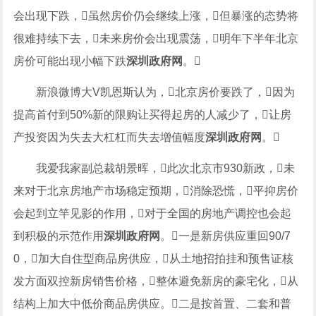
会出现下跌，虽然房价仍会继续上涨，但暴涨的态势将
很难持续下去，未来房价会出现震荡，明年下半年北京
房价可能出现小幅下跌
深圳政府网
。
新浪微博大V凯恩斯认为，北京房价要跌了，因为
提高首付到50%新的限购让买得起房的人减少了，让房
产投资因为失去大杠杠而失去增值幅度
深圳政府网
。
我爱我家副总裁胡景晖，此次北京市930新政，未
来对于北京房地产市场稳定预期，消除恐慌，平抑房价
会起到立竿见影的作用，对于全国的房地产调控也会起
到积极的示范作用
深圳政府网
。一是新房供应重回90/7
0，加大自住型商品房供应，从土地招拍挂和预售证核
发方面双控新房销售价格，整体避免新房的豪宅化，从
结构上加大中低价商品房供应。二是按首置、二套和普