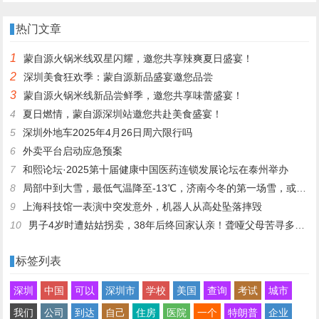
抓住
头又开骂
热门文章
1
蒙自源火锅米线双星闪耀，邀您共享辣爽夏日盛宴！
2
深圳美食狂欢季：蒙自源新品盛宴邀您品尝
3
蒙自源火锅米线新品尝鲜季，邀您共享味蕾盛宴！
4
夏日燃情，蒙自源深圳站邀您共赴美食盛宴！
5
深圳外地车2025年4月26日周六限行吗
6
外卖平台启动应急预案
7
和熙论坛·2025第十届健康中国医药连锁发展论坛在泰州举办
8
局部中到大雪，最低气温降至-13℃，济南今冬的第一场雪，或跟去年同一时间！
9
上海科技馆一表演中突发意外，机器人从高处坠落摔毁
10
男子4岁时遭姑姑拐卖，38年后终回家认亲！聋哑父母苦寻多年，母亲已抱憾离世丨红星寻人
标签列表
深圳
中国
可以
深圳市
学校
美国
查询
考试
城市
我们
公司
到达
自己
住房
医院
一个
特朗普
企业