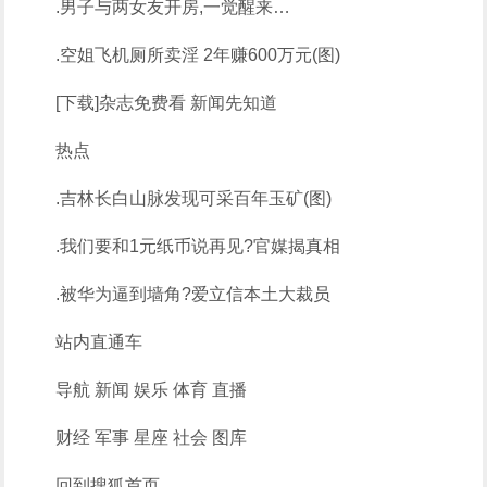
.男子与两女友开房,一觉醒来…
.空姐飞机厕所卖淫 2年赚600万元(图)
[下载]杂志免费看 新闻先知道
热点
.吉林长白山脉发现可采百年玉矿(图)
.我们要和1元纸币说再见?官媒揭真相
.被华为逼到墙角?爱立信本土大裁员
站内直通车
导航 新闻 娱乐 体育 直播
财经 军事 星座 社会 图库
回到搜狐首页