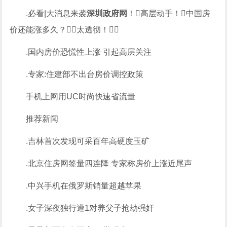
.必看|大消息来袭
深圳政府网
！高层动手！中国房
价还能涨多久？（太透彻！）
.国内房价恐慌性上涨 引起高层关注
.专家:住建部不出台房价调控政策
手机上网用UC时尚快速省流量
推荐新闻
.吉林首次发现可采百年高硬度玉矿
.北京住房网签量四连降 专家称房价上涨近尾声
.中兴手机在俄罗斯销量超越苹果
.女子深夜独行遭1对养父子抢劫强奸