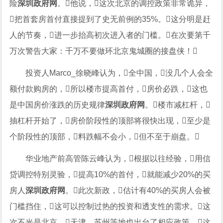
险
深圳政府网
。他说，这次北京的调控政策非常诡异，
把首套房首付直接提到了史无前例的35%。这分明是赶
人的节奏，进一步抬高初次进入者的门槛。在次要第千
万次警告大家：千万不要做环北京鬼城圈的接盘侠！
投资人Marco_徐晓峰认为，全中国，没几个人会全
额付款购房的，所以楼市提高首付，房价必跌，这也
是中国房价涨跌的历史规律
深圳政府网
。楼市减杠杆，
抽杠杆开始了，房价阶段性的顶部将很快出现，至少是
个阶段性的顶部，料跌幅不会小，但不至于崩盘。
华业地产前高管陈云峰认为，根据以往经验，用信
贷调控特别灵验，提高10%的首付，就能减少20%的买
房人
深圳政府网
。此次新政，估计有40%的买房人会被
门槛挡住，这可以控制过热的投资和透支性的需求。这
次不光是北京，天津、苏州等地也出台了相应政策，这