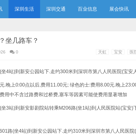
讯
深圳生活
深圳交通
百业信息
展会快讯
？坐几路车？
926
0
天虹
宝安
医
路(坐4站)到新安公园站下.走约300米到深圳市第八人民医院(宝安
.晚上0:00点以后,费用11.00元; 绿色的士:费用8.00元.晚上23:
据.本费用中不含过路费和过桥费,塞车等因素可能使费用显著增加
坐3站)到新安影剧院站转乘M206路(坐1站)到人民医院站(宝安)下
601路(坐4站)到新安公园站下.走约310米到深圳市第八人民医院