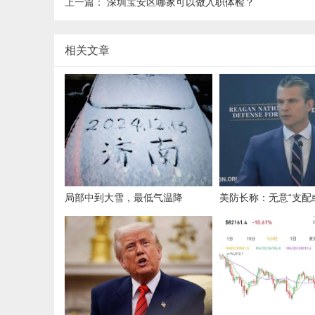
上一篇：
深圳宝安区哪家可以做入职体检？
相关文章
局部中到大雪，最低气温降
美防长称：无意“支配
至-13℃，济南今冬的第一场雪，
国，无意改变台海现
或跟去年同一时间！