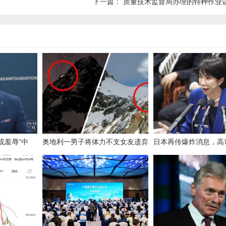
下一篇：
质量技术监督局办理的特种作业
或羞辱”中
奥地利一男子将体力不支女友遗弃
日本再传爆炸消息，高
状
山顶，致其被冻死！检方披露细
一战，解放军面朝日本
节：女友情况危急，男子接到警方
电话仍不求援