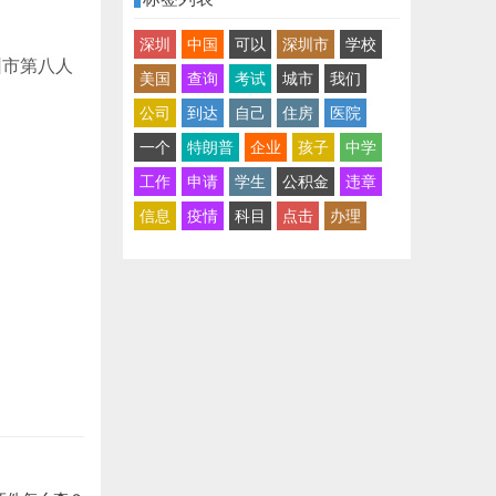
深圳
中国
可以
深圳市
学校
深圳市第八人
美国
查询
考试
城市
我们
公司
到达
自己
住房
医院
一个
特朗普
企业
孩子
中学
工作
申请
学生
公积金
违章
信息
疫情
科目
点击
办理