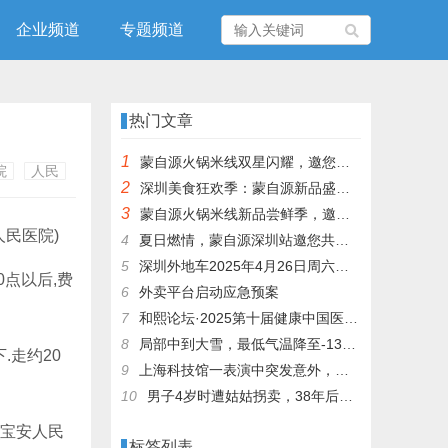
企业频道
专题频道
热门文章
1
蒙自源火锅米线双星闪耀，邀您共享辣爽夏日盛宴！
院
人民
2
深圳美食狂欢季：蒙自源新品盛宴邀您品尝
3
蒙自源火锅米线新品尝鲜季，邀您共享味蕾盛宴！
人民医院)
4
夏日燃情，蒙自源深圳站邀您共赴美食盛宴！
5
深圳外地车2025年4月26日周六限行吗
00点以后,费
6
外卖平台启动应急预案
7
和熙论坛·2025第十届健康中国医药连锁发展论坛在泰州举办
8
局部中到大雪，最低气温降至-13℃，济南今冬的第一场雪，或跟去年同一时间！
.走约20
9
上海科技馆一表演中突发意外，机器人从高处坠落摔毁
10
男子4岁时遭姑姑拐卖，38年后终回家认亲！聋哑父母苦寻多年，母亲已抱憾离世丨红星寻人
(宝安人民
标签列表