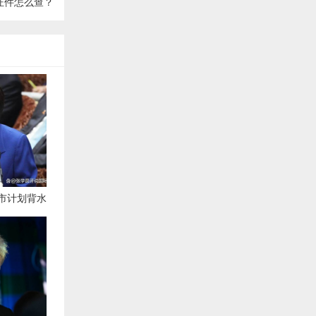
证件怎么查？
市计划背水
，连打8天