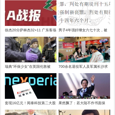
徐杰20分萨林杰32+11 广东客场
男子4年强奸继女六七十次，被
击败广州豪取5连胜
判24年半
瑞典“环保少女”在英国伦敦被
700余名退役军人及军属长沙求
捕，因其参加支持巴勒斯坦的抗
职，165人达成意向
议活动
套现16亿元！闻泰科技第二大股
果然飘了：若大陆不作书面保
东拟减持不超过3733万股
证，台湾将拒绝出席！国台办一