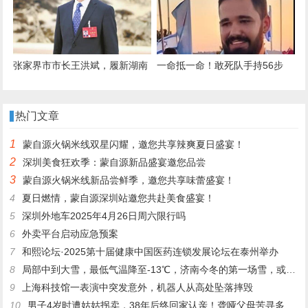
句话定调
张家界市市长王洪斌，履新湖南
一命抵一命！敢死队手持56步
省人民代表大会监察和司法委员
枪，打死一名以军少校，进地道
会副主任委员
前阵亡
热门文章
1
蒙自源火锅米线双星闪耀，邀您共享辣爽夏日盛宴！
2
深圳美食狂欢季：蒙自源新品盛宴邀您品尝
3
蒙自源火锅米线新品尝鲜季，邀您共享味蕾盛宴！
4
夏日燃情，蒙自源深圳站邀您共赴美食盛宴！
5
深圳外地车2025年4月26日周六限行吗
6
外卖平台启动应急预案
7
和熙论坛·2025第十届健康中国医药连锁发展论坛在泰州举办
8
局部中到大雪，最低气温降至-13℃，济南今冬的第一场雪，或跟去年同一时间！
9
上海科技馆一表演中突发意外，机器人从高处坠落摔毁
10
男子4岁时遭姑姑拐卖，38年后终回家认亲！聋哑父母苦寻多年，母亲已抱憾离世丨红星寻人