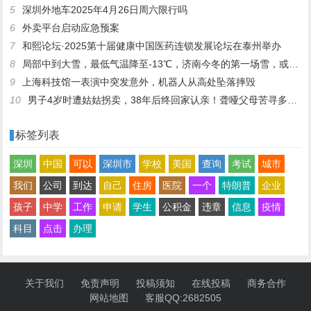
5
深圳外地车2025年4月26日周六限行吗
6
外卖平台启动应急预案
7
和熙论坛·2025第十届健康中国医药连锁发展论坛在泰州举办
8
局部中到大雪，最低气温降至-13℃，济南今冬的第一场雪，或跟去年同一时间！
9
上海科技馆一表演中突发意外，机器人从高处坠落摔毁
10
男子4岁时遭姑姑拐卖，38年后终回家认亲！聋哑父母苦寻多年，母亲已抱憾离世丨红星寻人
标签列表
深圳
中国
可以
深圳市
学校
美国
查询
考试
城市
我们
公司
到达
自己
住房
医院
一个
特朗普
企业
孩子
中学
工作
申请
学生
公积金
违章
信息
疫情
科目
点击
办理
关于我们
免责声明
投稿须知
在线投稿
商务合作
网站地图
客服QQ:2682505