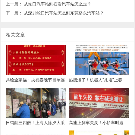
上一篇：
从蛇口汽车站到石岩汽车站怎么走？
下一篇：
从深圳蛇口汽车站怎么到东莞桥头汽车站？
相关文章
共绘全家福：央视春晚节目单连
热搜爆了！机器人“扎堆”上春
续两年不单独标注港澳台表演者
晚，表演翻跟头、“伸头”绝技、
蔡明时隔多年又和机器人联动了
日销翻三四倍！上海人除夕大采
高速上刹车失灵！小轿车时速
购太猛啦！
115狂奔490公里，司机4个半小