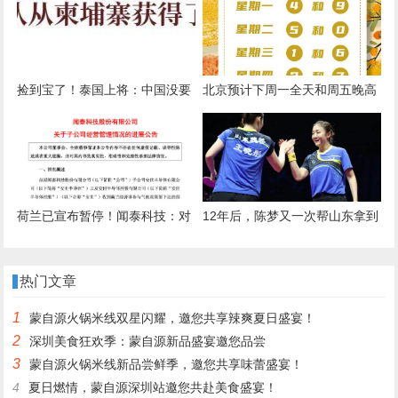
时高度紧张，下车后浑身发抖无
法说话
捡到宝了！泰国上将：中国没要
北京预计下周一全天和周五晚高
求归还导弹，将反打柬埔寨59D
峰城区交通压力尤为突出
坦克
荷兰已宣布暂停！闻泰科技：对
12年后，陈梦又一次帮山东拿到
安世的控制权仍处于受限状态！
全运会乒乓球女团金牌
什么情况？
热门文章
1
蒙自源火锅米线双星闪耀，邀您共享辣爽夏日盛宴！
2
深圳美食狂欢季：蒙自源新品盛宴邀您品尝
3
蒙自源火锅米线新品尝鲜季，邀您共享味蕾盛宴！
4
夏日燃情，蒙自源深圳站邀您共赴美食盛宴！