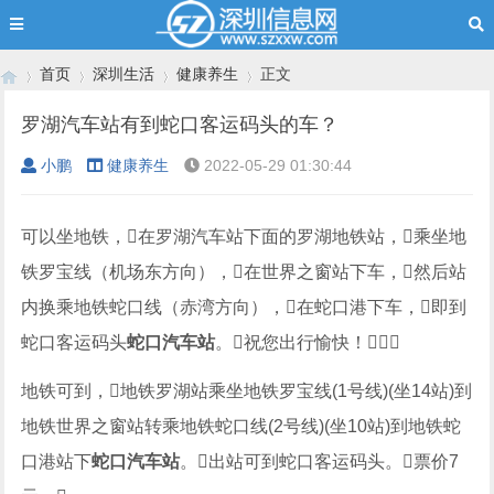
首页
深圳生活
健康养生
正文
罗湖汽车站有到蛇口客运码头的车？
小鹏
健康养生
2022-05-29 01:30:44
›
›
›
›
可以坐地铁，在罗湖汽车站下面的罗湖地铁站，乘坐地
铁罗宝线（机场东方向），在世界之窗站下车，然后站
内换乘地铁蛇口线（赤湾方向），在蛇口港下车，即到
蛇口客运码头
蛇口汽车站
。祝您出行愉快！
地铁可到，地铁罗湖站乘坐地铁罗宝线(1号线)(坐14站)到
地铁世界之窗站转乘地铁蛇口线(2号线)(坐10站)到地铁蛇
口港站下
蛇口汽车站
。出站可到蛇口客运码头。票价7