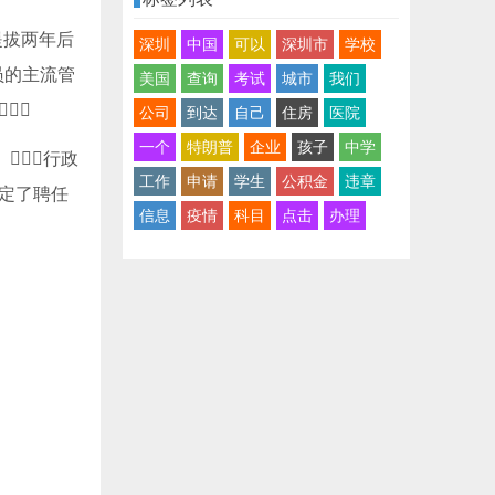
提拔两年后
深圳
中国
可以
深圳市
学校
员的主流管
美国
查询
考试
城市
我们

公司
到达
自己
住房
医院
一个
特朗普
企业
孩子
中学
。行政
工作
申请
学生
公积金
违章
决定了聘任
信息
疫情
科目
点击
办理