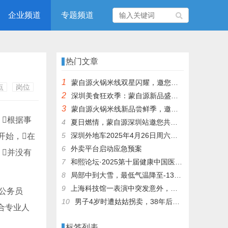
企业频道
专题频道
热门文章
1
蒙自源火锅米线双星闪耀，邀您共享辣爽夏日盛宴！
点
岗位
2
深圳美食狂欢季：蒙自源新品盛宴邀您品尝
3
蒙自源火锅米线新品尝鲜季，邀您共享味蕾盛宴！
，根据事
4
夏日燃情，蒙自源深圳站邀您共赴美食盛宴！
5
深圳外地车2025年4月26日周六限行吗
开始，在
6
外卖平台启动应急预案
，并没有
7
和熙论坛·2025第十届健康中国医药连锁发展论坛在泰州举办
8
局部中到大雪，最低气温降至-13℃，济南今冬的第一场雪，或跟去年同一时间！
9
上海科技馆一表演中突发意外，机器人从高处坠落摔毁
《公务员
10
男子4岁时遭姑姑拐卖，38年后终回家认亲！聋哑父母苦寻多年，母亲已抱憾离世丨红星寻人
合专业人
标签列表