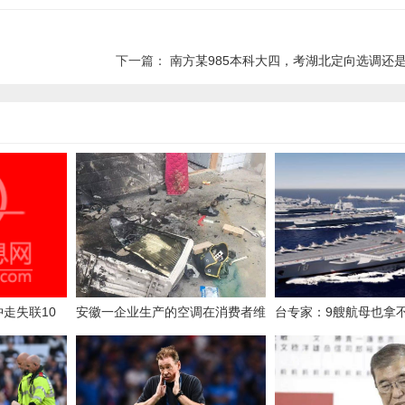
下一篇：
南方某985本科大四，考湖北定向选调还是深
走失联10
安徽一企业生产的空调在消费者维
台专家：9艘航母也拿
家
修时爆炸致三人重伤，家属称电商
鲁比奥叫嚣不会弃台，
闭店失联，厂家拒赔