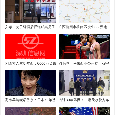
安徽一女子醉酒后强邀邻桌男子
广西柳州市柳南区发生5.2级地
拼酒，遭拒后心生不满言语辱骂
震 南宁、河池等地有震感
阿隆索入主切尔西，6000万英镑
羽毛球丨马来西亚公开赛：石宇
后卫库库雷利亚被曝“1000%”离
奇晋级决赛
队：新帅首考即至？
高市早苗喊话普京：日本72年基
潜逃30年落网！甘肃天水警方破
业，绝不能毁中方手上，想去克
获一起命案积案