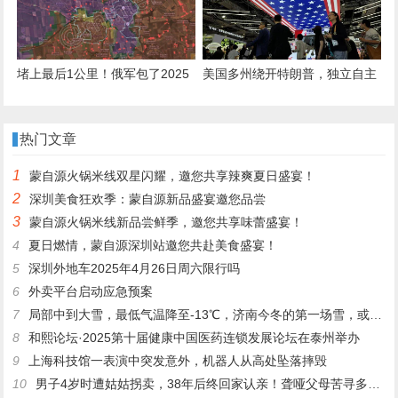
宫面谈！
堵上最后1公里！俄军包了2025
美国多州绕开特朗普，独立自主
年最大饺子，300名敢死队攻占
与中国打交道，希望维持合作，
红军城
免遭反制！
热门文章
1
蒙自源火锅米线双星闪耀，邀您共享辣爽夏日盛宴！
2
深圳美食狂欢季：蒙自源新品盛宴邀您品尝
3
蒙自源火锅米线新品尝鲜季，邀您共享味蕾盛宴！
4
夏日燃情，蒙自源深圳站邀您共赴美食盛宴！
5
深圳外地车2025年4月26日周六限行吗
6
外卖平台启动应急预案
7
局部中到大雪，最低气温降至-13℃，济南今冬的第一场雪，或跟去年同一时间！
8
和熙论坛·2025第十届健康中国医药连锁发展论坛在泰州举办
9
上海科技馆一表演中突发意外，机器人从高处坠落摔毁
10
男子4岁时遭姑姑拐卖，38年后终回家认亲！聋哑父母苦寻多年，母亲已抱憾离世丨红星寻人