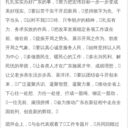
扎扎实实办好广东的事，努力把宏伟目标一步一步变成
美好现实。要以苦干实干开启新局，坚持敢字为先、干
字当头，以时不我待、只争朝夕的精神，扎实有
力、务求实效的作风，把改革发展稳定各项工作谋在
前、做在前，提振开局之势头、展示开局之作为、勃发
开局之气象。要以真心诚意服务人民，始终坚持以人民
为中心，多做惠民生、暖民心的工作，多出兴民利、解
民忧的举措，让各类人才在广东施展才华、成就理想，
让父老乡亲生活步步高、喜洋洋。要以团结奋斗开创未
来，广泛凝聚共识、凝聚智慧、凝聚力量，推动全省上
下心往一处想、力往一处使、拧成一股绳、铆足一股劲，
一往无前、顽强拼搏，奋力推动广东在新征程中走在全
国前列、创造新的辉煌。
团拜会上，与会代表观看了工作专题片，共同回顾过