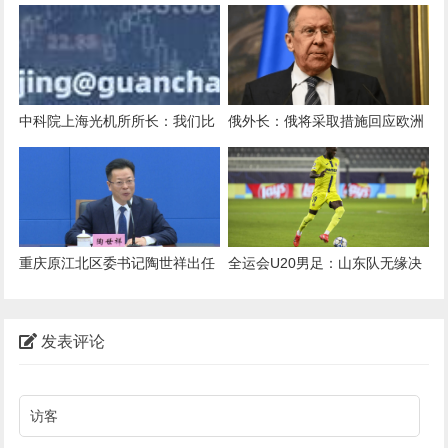
上，苦熬10年的B2B机器人为什
度空前强硬，乌克兰拒绝任何割
么还难说赚钱？
土，对外释放信号非同寻常
中科院上海光机所所长：我们比
俄外长：俄将采取措施回应欧洲
历史上任何时候都更渴望科技成
非法使用被冻结俄资产
果转化
重庆原江北区委书记陶世祥出任
全运会U20男足：山东队无缘决
巴南区委书记
赛，落败背后的故事与挑战
发表评论