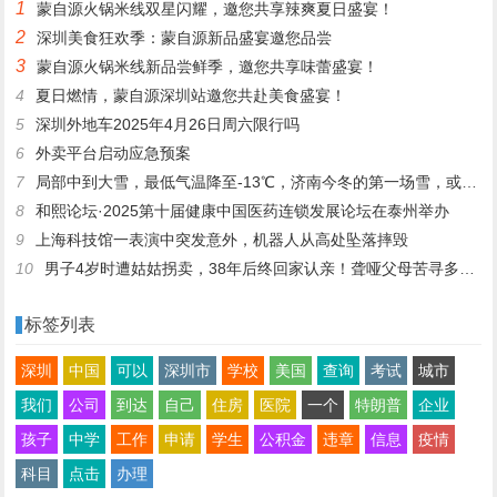
1
蒙自源火锅米线双星闪耀，邀您共享辣爽夏日盛宴！
2
深圳美食狂欢季：蒙自源新品盛宴邀您品尝
3
蒙自源火锅米线新品尝鲜季，邀您共享味蕾盛宴！
4
夏日燃情，蒙自源深圳站邀您共赴美食盛宴！
5
深圳外地车2025年4月26日周六限行吗
6
外卖平台启动应急预案
7
局部中到大雪，最低气温降至-13℃，济南今冬的第一场雪，或跟去年同一时间！
8
和熙论坛·2025第十届健康中国医药连锁发展论坛在泰州举办
9
上海科技馆一表演中突发意外，机器人从高处坠落摔毁
10
男子4岁时遭姑姑拐卖，38年后终回家认亲！聋哑父母苦寻多年，母亲已抱憾离世丨红星寻人
标签列表
深圳
中国
可以
深圳市
学校
美国
查询
考试
城市
我们
公司
到达
自己
住房
医院
一个
特朗普
企业
孩子
中学
工作
申请
学生
公积金
违章
信息
疫情
科目
点击
办理