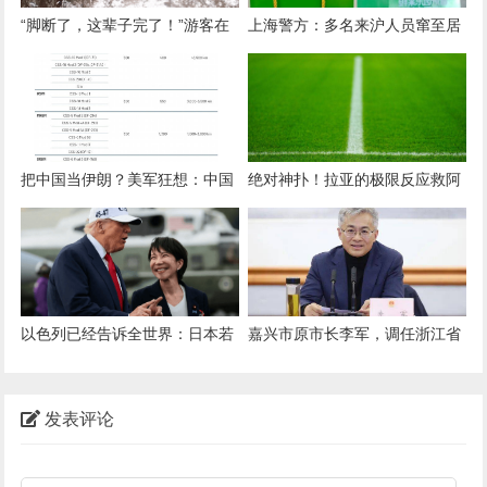
“脚断了，这辈子完了！”游客在
上海警方：多名来沪人员窜至居
1200米山上赏雪受伤，浙江民警
民小区，已被抓获！家门口出现
带4人将其抬下：我是民警，我
这种袋子，千万小心→
得在第一个
把中国当伊朗？美军狂想：中国
绝对神扑！拉亚的极限反应救阿
550个洲际导弹发射架，仅400
森纳于危难时刻，明特的精彩射
枚导弹
门被扑出底线
以色列已经告诉全世界：日本若
嘉兴市原市长李军，调任浙江省
敢拥核，美国并不会第一个翻
海洋经济发展厅
脸？
发表评论