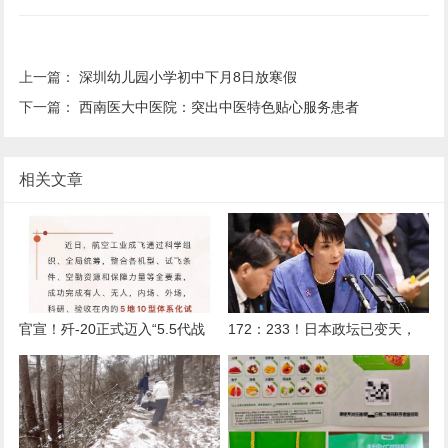
上一篇：
深圳幼儿园小学初中下月8日放寒假
下一篇：
西南医大中医院：突出中医特色贴心服务患者
相关文章
官宣！歼-20正式迈入“5.5代战
172：233！日本政坛已变天，
机”时代，性能上有了哪些进
高市早苗疯狂洗牌，新首相浮出
步？
水面，给中方提了个醒