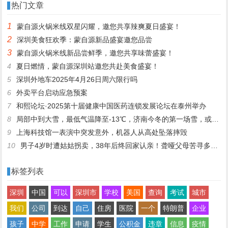
热门文章
1
蒙自源火锅米线双星闪耀，邀您共享辣爽夏日盛宴！
2
深圳美食狂欢季：蒙自源新品盛宴邀您品尝
3
蒙自源火锅米线新品尝鲜季，邀您共享味蕾盛宴！
4
夏日燃情，蒙自源深圳站邀您共赴美食盛宴！
5
深圳外地车2025年4月26日周六限行吗
6
外卖平台启动应急预案
7
和熙论坛·2025第十届健康中国医药连锁发展论坛在泰州举办
8
局部中到大雪，最低气温降至-13℃，济南今冬的第一场雪，或跟去年同一时间！
9
上海科技馆一表演中突发意外，机器人从高处坠落摔毁
10
男子4岁时遭姑姑拐卖，38年后终回家认亲！聋哑父母苦寻多年，母亲已抱憾离世丨红星寻人
标签列表
深圳
中国
可以
深圳市
学校
美国
查询
考试
城市
我们
公司
到达
自己
住房
医院
一个
特朗普
企业
孩子
中学
工作
申请
学生
公积金
违章
信息
疫情