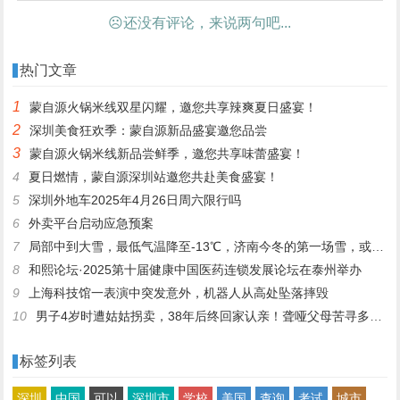
☹还没有评论，来说两句吧...
热门文章
1
蒙自源火锅米线双星闪耀，邀您共享辣爽夏日盛宴！
2
深圳美食狂欢季：蒙自源新品盛宴邀您品尝
3
蒙自源火锅米线新品尝鲜季，邀您共享味蕾盛宴！
4
夏日燃情，蒙自源深圳站邀您共赴美食盛宴！
5
深圳外地车2025年4月26日周六限行吗
6
外卖平台启动应急预案
7
局部中到大雪，最低气温降至-13℃，济南今冬的第一场雪，或跟去年同一时间！
8
和熙论坛·2025第十届健康中国医药连锁发展论坛在泰州举办
9
上海科技馆一表演中突发意外，机器人从高处坠落摔毁
10
男子4岁时遭姑姑拐卖，38年后终回家认亲！聋哑父母苦寻多年，母亲已抱憾离世丨红星寻人
标签列表
深圳
中国
可以
深圳市
学校
美国
查询
考试
城市