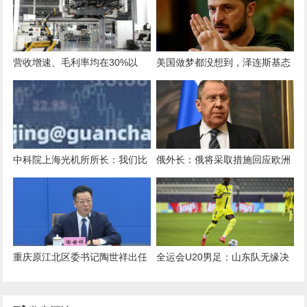
营收增速、毛利率均在30%以
美国做梦都没想到，泽连斯基态
上，苦熬10年的B2B机器人为什
度空前强硬，乌克兰拒绝任何割
么还难说赚钱？
土，对外释放信号非同寻常
中科院上海光机所所长：我们比
俄外长：俄将采取措施回应欧洲
历史上任何时候都更渴望科技成
非法使用被冻结俄资产
果转化
重庆原江北区委书记陶世祥出任
全运会U20男足：山东队无缘决
巴南区委书记
赛，落败背后的故事与挑战